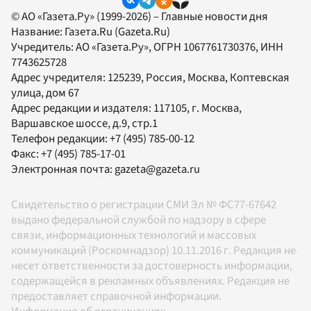
© АО «Газета.Ру» (1999-2026) – Главные новости дня
Название:
Газета.Ru
(Gazeta.Ru)
Учредитель:
АО «Газета.Ру»
, ОГРН 1067761730376, ИНН
7743625728
Адрес учредителя: 125239, Россия, Москва, Коптевская
улица, дом 67
Адрес редакции и издателя:
117105
, г.
Москва
,
Варшавское шоссе, д.9, стр.1
Телефон редакции:
+7 (495) 785-00-12
Факс:
+7 (495) 785-17-01
Электронная почта:
gazeta@gazeta.ru
Свидетельство о регистрации СМИ Эл № ФС77-67642
выдано федеральной службой по надзору в сфере
связи, информационных технологий и массовых
коммуникаций (Роскомнадзор) 10.11.2016 г. Редакция не
несет ответственности за достоверность информации,
содержащейся в рекламных объявлениях. Редакция не
предоставляет справочной информации.