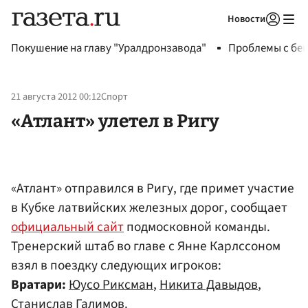
Новости
Авторизоваться
Покушение на главу "Уралдронзавода"
Проблемы с бен
21 августа 2012 00:12
Спорт
«Атлант» улетел в Ригу
«Атлант» отправился в Ригу, где примет участие
в Кубке латвийских железных дорог, сообщает
официальный сайт
подмосковной команды.
Тренерский штаб во главе с Янне Карлссоном
взял в поездку следующих игроков:
Вратари:
Юусо Риксман
,
Никита Давыдов
,
Станислав Галимов
.