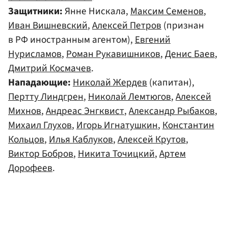
Защитники:
Янне Нискала,
Максим Семенов
,
Иван Вишневский
,
Алексей Петров
(признан
в РФ иностранным агентом),
Евгений
Нурисламов
,
Роман Рукавишников
,
Денис Баев
,
Дмитрий Космачев
.
Нападающие:
Николай Жердев
(капитан),
Пертту Линдгрен
,
Николай Лемтюгов
,
Алексей
Михнов
,
Андреас Энгквист
,
Александр Рыбаков
,
Михаил Глухов
,
Игорь Игнатушкин
,
Константин
Кольцов
,
Илья Каблуков
,
Алексей Крутов
,
Виктор Бобров
,
Никита Точицкий
,
Артем
Дорофеев
.