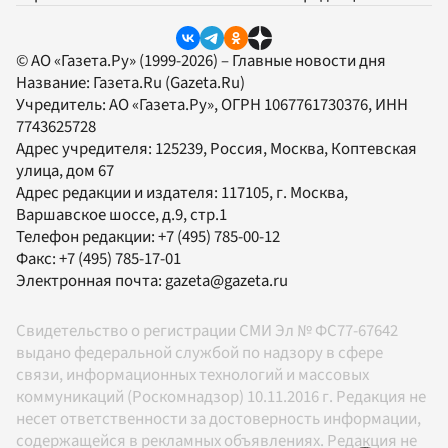
© АО «Газета.Ру» (1999-2026) – Главные новости дня
Название:
Газета.Ru
(Gazeta.Ru)
Учредитель:
АО «Газета.Ру»
, ОГРН 1067761730376, ИНН
7743625728
Адрес учредителя: 125239, Россия, Москва, Коптевская
улица, дом 67
Адрес редакции и издателя:
117105
, г.
Москва
,
Варшавское шоссе, д.9, стр.1
Телефон редакции:
+7 (495) 785-00-12
Факс:
+7 (495) 785-17-01
Электронная почта:
gazeta@gazeta.ru
Свидетельство о регистрации СМИ Эл № ФС77-67642
выдано федеральной службой по надзору в сфере
связи, информационных технологий и массовых
коммуникаций (Роскомнадзор) 10.11.2016 г. Редакция не
несет ответственности за достоверность информации,
содержащейся в рекламных объявлениях. Редакция не