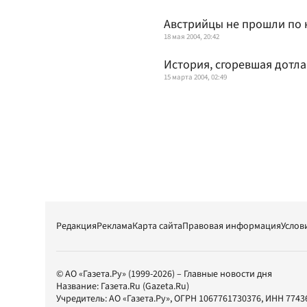
Австрийцы не прошли по 
18 мая 2004, 20:42
История, сгоревшая дотла
15 марта 2004, 02:49
Редакция
Реклама
Карта сайта
Правовая информация
Услов
© АО «Газета.Ру» (1999-2026) – Главные новости дня
Название:
Газета.Ru
(Gazeta.Ru)
Учредитель:
АО «Газета.Ру»
, ОГРН 1067761730376, ИНН 7743