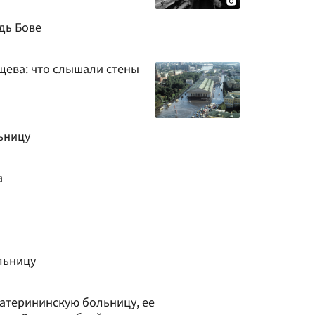
дь Бове
ущева: что слышали стены
ьницу
а
льницу
катерининскую больницу, ее