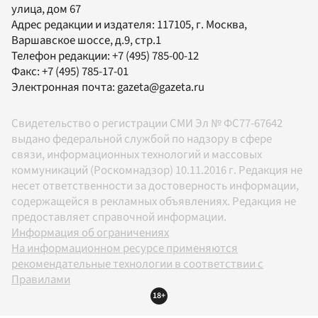
улица, дом 67
Адрес редакции и издателя:
117105
, г.
Москва
,
Варшавское шоссе, д.9, стр.1
Телефон редакции:
+7 (495) 785-00-12
Факс:
+7 (495) 785-17-01
Электронная почта:
gazeta@gazeta.ru
Свидетельство о регистрации СМИ Эл № ФС77-67642
выдано федеральной службой по надзору в сфере
связи, информационных технологий и массовых
коммуникаций (Роскомнадзор) 10.11.2016 г. Редакция не
несет ответственности за достоверность информации,
содержащейся в рекламных объявлениях. Редакция не
предоставляет справочной информации.
Информация об ограничениях
На информационном ресурсе применяются
рекомендательные технологии в соответствии с
Правилами
18+