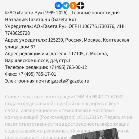
© АО «Газета.Ру» (1999-2026) – Главные новости дня
Название:
Газета.Ru
(Gazeta.Ru)
Учредитель:
АО «Газета.Ру»
, ОГРН 1067761730376, ИНН
7743625728
Адрес учредителя: 125239, Россия, Москва, Коптевская
улица, дом 67
Адрес редакции и издателя:
117105
, г.
Москва
,
Варшавское шоссе, д.9, стр.1
Телефон редакции:
+7 (495) 785-00-12
Факс:
+7 (495) 785-17-01
Электронная почта:
gazeta@gazeta.ru
Свидетельство о регистрации СМИ Эл № ФС77-67642
выдано федеральной службой по надзору в сфере
связи, информационных технологий и массовых
коммуникаций (Роскомнадзор) 10.11.2016 г. Редакция не
несет ответственности за достоверность информации,
содержащейся в рекламных объявлениях. Редакция не
предоставляет справочной информации.