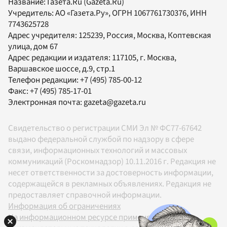
Название:
Газета.Ru
(Gazeta.Ru)
Учредитель:
АО «Газета.Ру»
, ОГРН 1067761730376, ИНН
7743625728
Адрес учредителя: 125239, Россия, Москва, Коптевская
улица, дом 67
Адрес редакции и издателя:
117105
, г.
Москва
,
Варшавское шоссе, д.9, стр.1
Телефон редакции:
+7 (495) 785-00-12
Факс:
+7 (495) 785-17-01
Электронная почта:
gazeta@gazeta.ru
Свидетельство о регистрации СМИ Эл № ФС77-67642
выдано федеральной службой по надзору в сфере
связи, информационных технологий и массовых
коммуникаций (Роскомнадзор) 10.11.2016 г. Редакция не
несет ответственности за достоверность информации,
содержащейся в рекламных объявлениях. Редакция не
предоставляет справочной информации.
Информация об ограничениях
На информационном ресурсе применяются