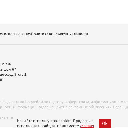
ия использования
Политика конфиденциальности
625728
а, дом 67
ссе, д.9, стр.1
-01
но федеральной службой по надзору в сфере связи, информационных т
товерность информации, содержащейся в рекламных объявлениях. Редак
ные технологии в соответствии с Правилами
На сайте используются cookies. Продолжая
Ok
использовать сайт, вы принимаете
условия