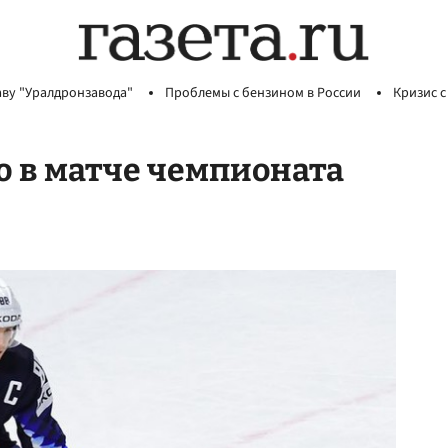
аву "Уралдронзавода"
Проблемы с бензином в России
Кризис с
 в матче чемпионата