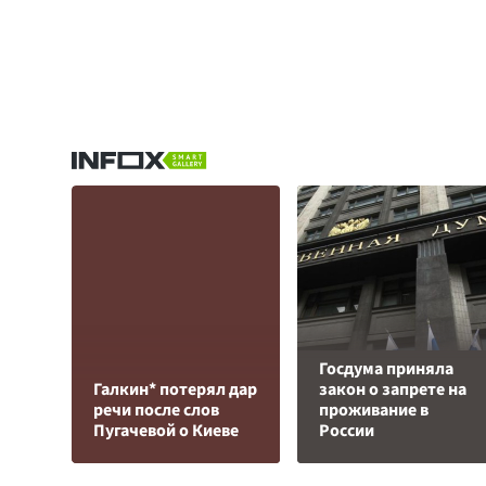
Госдума приняла
Галкин* потерял дар
закон о запрете на
речи после слов
проживание в
Пугачевой о Киеве
России