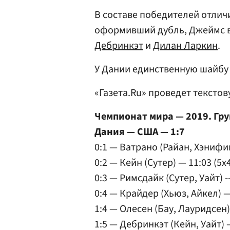
В составе победителей отли
оформивший дубль, Джеймс 
Дебринкэт
и
Дилан Ларкин
.
У Дании единственную шайбу
«Газета.Ru» проведет тексто
Чемпионат мира — 2019. Гру
Дания — США — 1:7
0:1 — Ватрано (Райан, Хэнифи
0:2 — Кейн (Сутер) — 11:03 (5x
0:3 — Римсдайк (Сутер, Уайт) -
0:4 — Крайдер (Хьюз, Айкел) —
1:4 — Олесен (Бау, Лауридсен)
1:5 — Дебринкэт (Кейн, Уайт) 