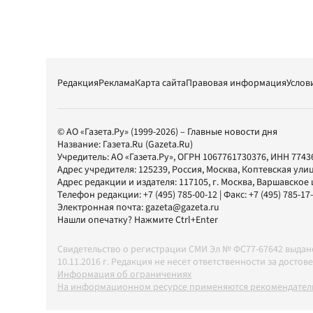
Редакция
Реклама
Карта сайта
Правовая информация
Услов
© АО «Газета.Ру» (1999-2026) – Главные новости дня
Название:
Газета.Ru
(Gazeta.Ru)
Учредитель:
АО «Газета.Ру»
, ОГРН 1067761730376, ИНН 7743
Адрес учредителя: 125239, Россия, Москва, Коптевская улиц
Адрес редакции и издателя:
117105
, г.
Москва
,
Варшавское шо
Телефон редакции:
+7 (495) 785-00-12
| Факс:
+7 (495) 785-17
Электронная почта:
gazeta@gazeta.ru
Нашли опечатку? Нажмите Ctrl+Enter
Свидетельство о регистрации СМИ Эл № ФС77-67642 выда
10.11.2016 г. Редакция не несет ответственности за дос
Информация об ограничениях
На информационном ресурсе применяются рекомендатель