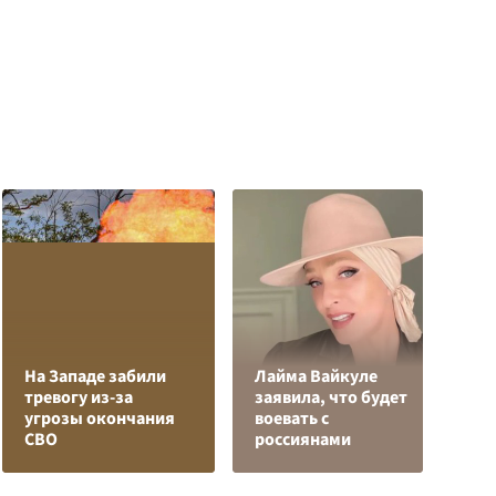
На Западе забили
Лайма Вайкуле
тревогу из-за
заявила, что будет
В
угрозы окончания
воевать с
р
СВО
россиянами
п