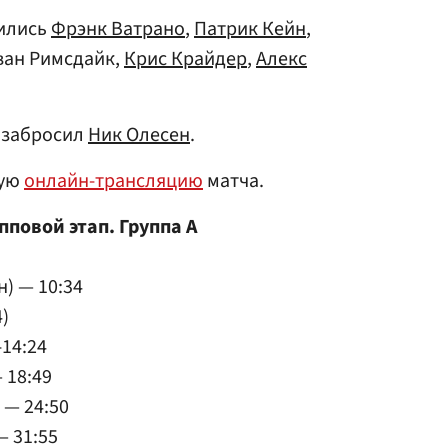
чились
Фрэнк Ватрано
,
Патрик Кейн
,
ван Римсдайк,
Крис Крайдер
,
Алекс
 забросил
Ник Олесен
.
вую
онлайн-трансляцию
матча.
пповой этап. Группа А
н) — 10:34
4)
-14:24
 18:49
 — 24:50
— 31:55