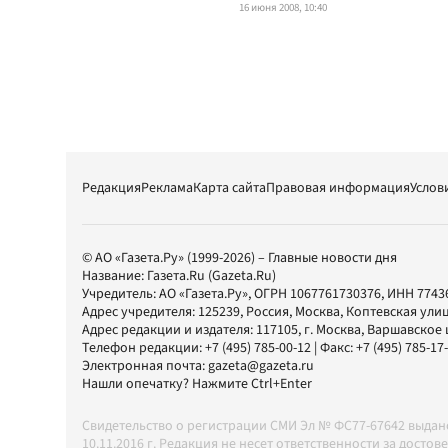
16 июня 2008, 10:40
Редакция
Реклама
Карта сайта
Правовая информация
Услов
© АО «Газета.Ру» (1999-2026) – Главные новости дня
Название:
Газета.Ru
(Gazeta.Ru)
Учредитель:
АО «Газета.Ру»
, ОГРН 1067761730376, ИНН 7743
Адрес учредителя: 125239, Россия, Москва, Коптевская улиц
Адрес редакции и издателя:
117105
, г.
Москва
,
Варшавское шо
Телефон редакции:
+7 (495) 785-00-12
| Факс:
+7 (495) 785-17
Электронная почта:
gazeta@gazeta.ru
Нашли опечатку? Нажмите Ctrl+Enter
Свидетельство о регистрации СМИ Эл № ФС77-67642 выда
10.11.2016 г. Редакция не несет ответственности за дос