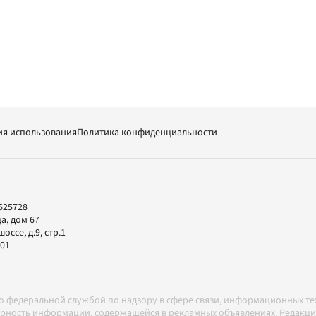
ия использования
Политика конфиденциальности
625728
а, дом 67
ссе, д.9, стр.1
-01
но федеральной службой по надзору в сфере связи, информационных т
товерность информации, содержащейся в рекламных объявлениях. Редак