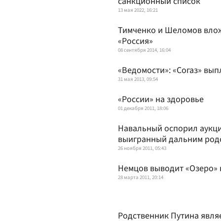
санкционный список
13 мая 2022, 16:21
Тимченко и Шеломов влож
«Россия»
08 сентября 2014, 16:04
«Ведомости»: «Согаз» вы
31 мая 2013, 09:54
«России» на здоровье
01 декабря 2011, 18:06
Навальный оспорил аукцио
выигранный дальним род
26 ноября 2011, 05:43
Немцов выводит «Озеро» 
28 марта 2011, 20:14
Родственник Путина явля