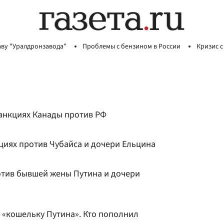
аву "Уралдронзавода"
Проблемы с бензином в России
Кризис с
санкциях Канады против РФ
циях против Чубайса и дочери Ельцина
отив бывшей жены Путина и дочери
 «кошельку Путина». Кто пополнил