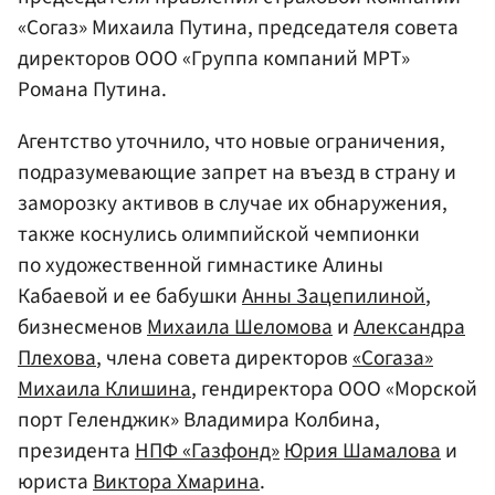
«Согаз» Михаила Путина, председателя совета
директоров ООО «Группа компаний МРТ»
Романа Путина.
Агентство уточнило, что новые ограничения,
подразумевающие запрет на въезд в страну и
заморозку активов в случае их обнаружения,
также коснулись олимпийской чемпионки
по художественной гимнастике Алины
Кабаевой и ее бабушки
Анны Зацепилиной
,
бизнесменов
Михаила Шеломова
и
Александра
Плехова
, члена совета директоров
«Согаза»
Михаила Клишина
, гендиректора ООО «Морской
порт Геленджик» Владимира Колбина,
президента
НПФ «Газфонд»
Юрия Шамалова
и
юриста
Виктора Хмарина
.