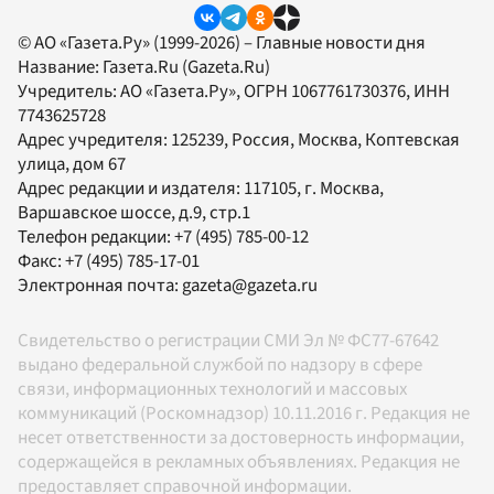
© АО «Газета.Ру» (1999-2026) – Главные новости дня
Название:
Газета.Ru
(Gazeta.Ru)
Учредитель:
АО «Газета.Ру»
, ОГРН 1067761730376, ИНН
7743625728
Адрес учредителя: 125239, Россия, Москва, Коптевская
улица, дом 67
Адрес редакции и издателя:
117105
, г.
Москва
,
Варшавское шоссе, д.9, стр.1
Телефон редакции:
+7 (495) 785-00-12
Факс:
+7 (495) 785-17-01
Электронная почта:
gazeta@gazeta.ru
Свидетельство о регистрации СМИ Эл № ФС77-67642
выдано федеральной службой по надзору в сфере
связи, информационных технологий и массовых
коммуникаций (Роскомнадзор) 10.11.2016 г. Редакция не
несет ответственности за достоверность информации,
содержащейся в рекламных объявлениях. Редакция не
предоставляет справочной информации.