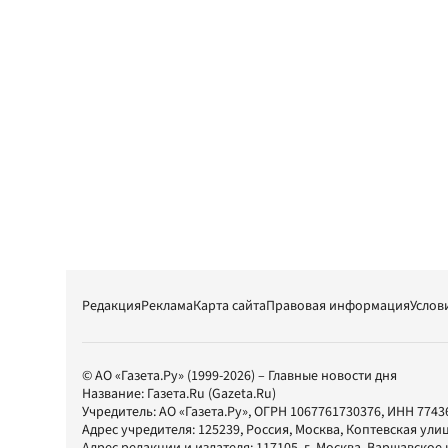
Редакция
Реклама
Карта сайта
Правовая информация
Услов
© АО «Газета.Ру» (1999-2026) – Главные новости дня
Название:
Газета.Ru
(Gazeta.Ru)
Учредитель:
АО «Газета.Ру»
, ОГРН 1067761730376, ИНН 7743
Адрес учредителя: 125239, Россия, Москва, Коптевская улиц
Адрес редакции и издателя:
117105
, г.
Москва
,
Варшавское шо