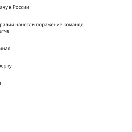
ачу в России
тралии нанесли поражение команде
атче
финал
верку
и