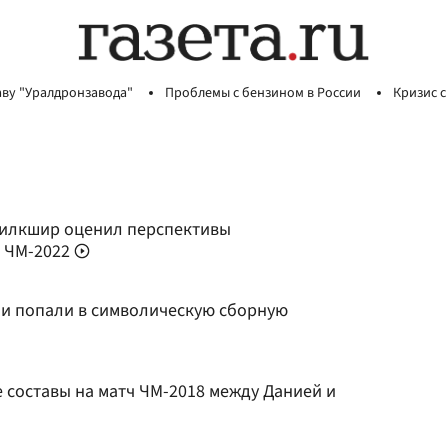
аву "Уралдронзавода"
Проблемы с бензином в России
Кризис с
Уилкшир оценил перспективы
ф ЧМ-2022
ии попали в символическую сборную
 составы на матч ЧМ-2018 между Данией и