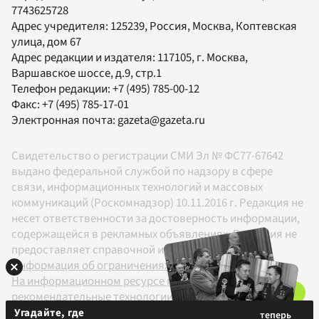
7743625728
Адрес учредителя: 125239, Россия, Москва, Коптевская
улица, дом 67
Адрес редакции и издателя:
117105
, г.
Москва
,
Варшавское шоссе, д.9, стр.1
Телефон редакции:
+7 (495) 785-00-12
Факс:
+7 (495) 785-17-01
Электронная почта:
gazeta@gazeta.ru
Свидетельство о регистрации СМИ Эл № ФС77-67642
выдано федеральной службой по надзору в сфере
связи, информационных технологий и массовых
коммуникаций (Роскомнадзор) 10.11.2016 г. Редакция не
несет ответственности за достоверность информации,
содержащейся в рекламных объявлениях. Редакция не
предоставляет справочной информации.
Информация об ограничениях
На информационном ресурсе применяются
рекомендательные технологии в соответствии с
Правилами
Угадайте, где