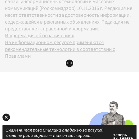
связи, информационных технологий и массовых
коммуникаций (Роскомнадзор) 10.11.2016 г. Редакция не
несет ответственности за достоверность информации,
содержащейся в рекламных объявлениях. Редакция не
предоставляет справочной информации.
Информация об ограничениях
На информационном ресурсе применяются
рекомендательные технологии в соответствии с
Правилами
18+
Знаменитая поза Сталина с ладонью за пазухой
была не ради образа — так он маскировал