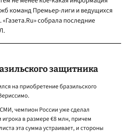
 Тем не менее кое-какая информация
ужб команд Премьер-лиги и ведущихся
. «Газета.Ru» собрала последние
Л.
разильского защитника
ился на приобретение бразильского
Вериссимо.
СМИ, чемпион России уже сделал
игрока в размере €8 млн, причем
ста эта сумма устраивает, и стороны