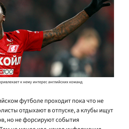
привлекает к нему интерес английских команд
ийском футболе проходит пока что не
листы отдыхают в отпуске, а клубы ищут
ов, но не форсируют события