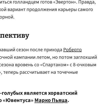
литься голландцем готов «Эвертон». Правда,
акой вариант продолжения карьеры самого
орной.
спективу
чавший сезон после прихода
Роберто
очной кампании летом, но потом заглохший
сезона вровень со «Спартаком» с 8-очковым
, теперь рассчитывает на точечные
о-голубых является хорватский
о «Ювентуса»
Марко Пьяца
.