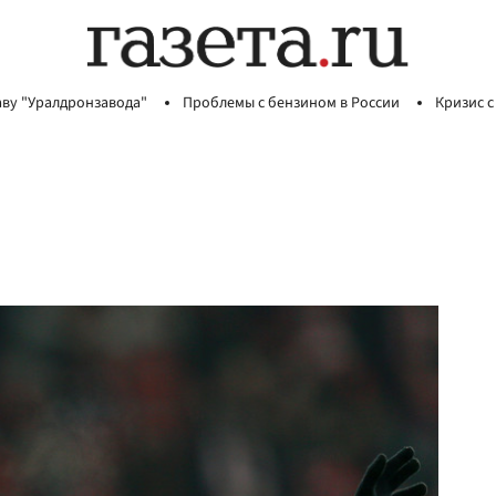
аву "Уралдронзавода"
Проблемы с бензином в России
Кризис с