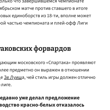
 только что завершившемся чемпионате
ябрьском матче против ставшего в итоге
овых единоборств из 18-ти, вполне может
рой частью чемпионата и плей-офф Лиги
таковских форвардов
адающим московского «Спартака» проявляют
олее предметно он выражен в отношении
де
Зе Луиш
а, чей стиль игры должен отлично
лиге.
недавно уже делал предложение
оводство красно-белых отказалось