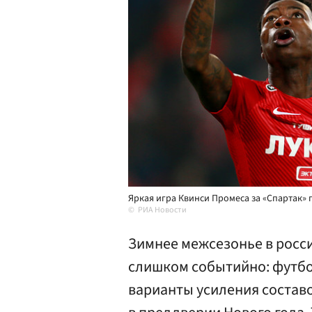
Яркая игра Квинси Промеса за «Спартак» 
РИА Новости
Зимнее межсезонье в росс
слишком событийно: футбо
варианты усиления состав