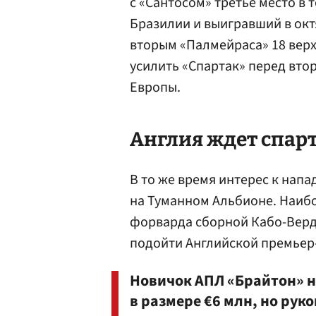
с «Сантосом» третье место в
Бразилии и выигравший в окт
вторым «Палмейраса» 18 верх
усилить «Спартак» перед вто
Европы.
Англия ждет спар
В то же время интерес к нап
на Туманном Альбионе. Наиб
форварда сборной Кабо-Вер
подойти Английской премьер-
Новичок АПЛ «Брайтон» 
в размере €6 млн, но рук