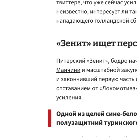
твиттере, что уже сейчас уси
неизвестно, интересует ли т
нападающего голландской сб
«Зенит» ищет пер
Питерский «Зенит», бодро на
Манчини
и масштабной закуп
и закончивший первую часть 
отставанием от «Локомотива»
усиления.
Одной из целей сине-бел
полузащитний туринског