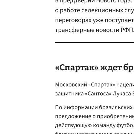
в преддверии Нового года.
о работе селекционных сл
переговорах уже поступает
трансферные новости РФП
«Спартак» ждет б
Московский «Спартак» нацел
защитника «Сантоса» Лукаса 
По информации бразильских 
предложение о приобретении 
действующую команду футболи