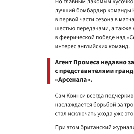
Но главным лакомым кусочком
лучший бомбардир команды К
в первой части сезона в матч
шестью передачами, а также 
в феерической победе над «С
интерес английских команд.
Агент Промеса недавно з
с представителями гранд
«Арсенала».
Сам Квинси всегда подчеркива
наслаждается борьбой за тр
стал исключать ухода уже это
При этом британский журнали