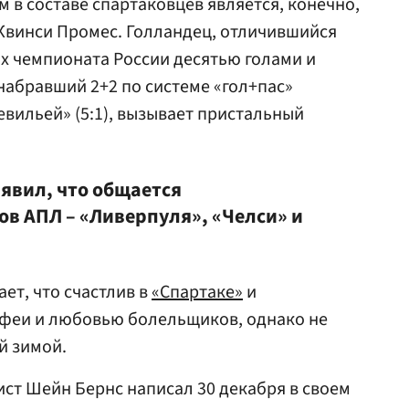
 в составе спартаковцев является, конечно,
винси Промес. Голландец, отличившийся
ах чемпионата России десятью голами и
набравший 2+2 по системе «гол+пас»
евильей» (5:1), вызывает пристальный
аявил, что общается
ов АПЛ – «Ливерпуля», «Челси» и
ет, что счастлив в
«Спартаке»
и
офеи и любовью болельщиков, однако не
й зимой.
ст Шейн Бернс написал 30 декабря в своем