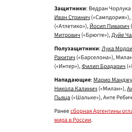
Защитники
: Ведран Чорлука
Иван Стринич
(«Сампдория»),
(«Атлетико»),
Йосип Пиварич
Митрович
(«Брюгге»),
Дуйе Ча
Полузащитники
:
Лука Модр
Ракитич
(«Барселона»), Мила
(«Интер»),
Филип Брадарич
(«
Нападающие
:
Марио Манджу
Никола Калинич
(«Милан»),
А
Пьяца
(«Шальке»), Анте Ребич
Ранее
сборная Аргентины огл
мира в России
.