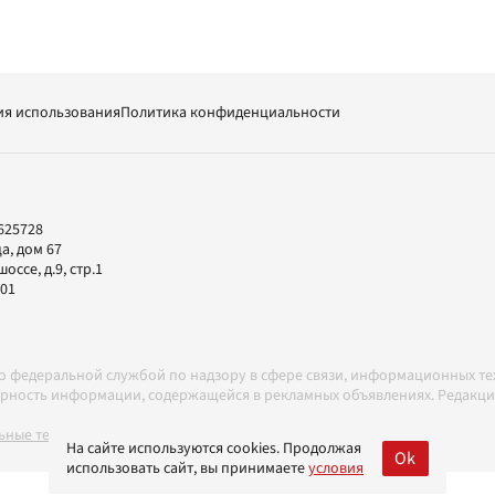
ия использования
Политика конфиденциальности
625728
а, дом 67
ссе, д.9, стр.1
-01
но федеральной службой по надзору в сфере связи, информационных т
товерность информации, содержащейся в рекламных объявлениях. Редак
ные технологии в соответствии с Правилами
На сайте используются cookies. Продолжая
Ok
использовать сайт, вы принимаете
условия