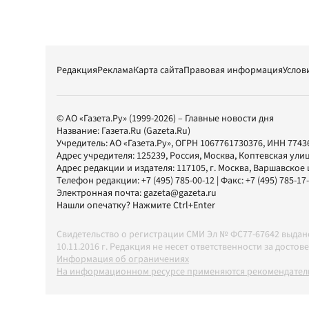
Редакция
Реклама
Карта сайта
Правовая информация
Услов
© АО «Газета.Ру» (1999-2026) – Главные новости дня
Название:
Газета.Ru
(Gazeta.Ru)
Учредитель:
АО «Газета.Ру»
, ОГРН 1067761730376, ИНН 7743
Адрес учредителя: 125239, Россия, Москва, Коптевская улиц
Адрес редакции и издателя:
117105
, г.
Москва
,
Варшавское шо
Телефон редакции:
+7 (495) 785-00-12
| Факс:
+7 (495) 785-17
Электронная почта:
gazeta@gazeta.ru
Нашли опечатку? Нажмите Ctrl+Enter
Свидетельство о регистрации СМИ Эл № ФС77-67642 выда
10.11.2016 г. Редакция не несет ответственности за дос
Информация об ограничениях
На информационном ресурсе применяются рекомендатель