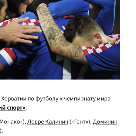
й Хорватии по футболу к чемпионату мира
ий спорт»
.
Монако»),
Ловре Калинич
(«Гент»),
Доминик
).