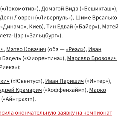
 («Локомотив»), Домагой Вида («Бешикташ»),
 Деян Ловрен («Ливерпуль»),
Шиме Врсалько
(«Динамо», Киев),
Тин Едвай
(«Байер»),
Матей
лета-Цар
(«Зальцбург»).
ич
,
Матео Ковачич
(оба —
«Реал»
),
Иван
н Бадель («Фиорентина»),
Марсело Брозович
Риека»);
кич
(«Ювентус»),
Иван Перишич
(«Интер»),
ндрей Крамарич
(«Хоффенхайм»),
Марко
 («Айнтрахт»).
асила окончательную заявку на чемпионат