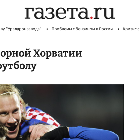
аву "Уралдронзавода"
Проблемы с бензином в России
Кризис с
сборной Хорватии
футболу