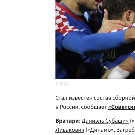
ТАСС
Стал известен состав сборно
в России, сообщает
«Советск
Вратари
:
Даниэль Субашич
(«
Ливакович
(«Динамо», Загреб