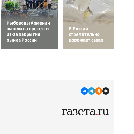
Рыбоводы Армении
вышли на протесты
В России
С
из-за закрытия
стремительно
а
рынка России
дорожает сахар
с