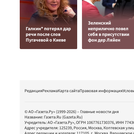
Зеленский
Галкин* потерял дар
неприлично повел
речи после слов
cебя в присутствии
Пугачевой о Киеве
фон дер Ляйен
Редакция
Реклама
Карта сайта
Правовая информация
Услов
© АО «Газета.Ру» (1999-2026) – Главные новости дня
Название:
Газета.Ru
(Gazeta.Ru)
Учредитель:
АО «Газета.Ру»
, ОГРН 1067761730376, ИНН 7743
Адрес учредителя: 125239, Россия, Москва, Коптевская улиц
Адрес редакции и издателя:
117105
, г.
Москва
,
Варшавское шо