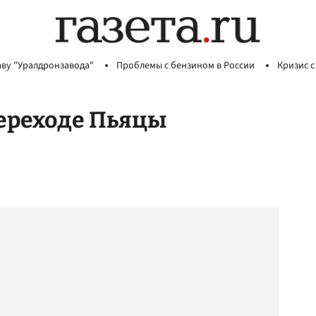
аву "Уралдронзавода"
Проблемы с бензином в России
Кризис с
ереходе Пьяцы