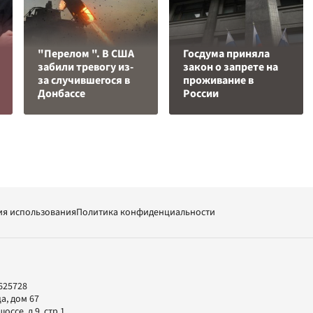
"Перелом ". В США
Госдума приняла
забили тревогу из-
закон о запрете на
за случившегося в
проживание в
Донбассе
России
ия использования
Политика конфиденциальности
625728
а, дом 67
ссе, д.9, стр.1