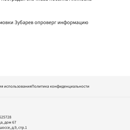
имовки Зубарев опроверг информацию
ия использования
Политика конфиденциальности
625728
а, дом 67
ссе, д.9, стр.1