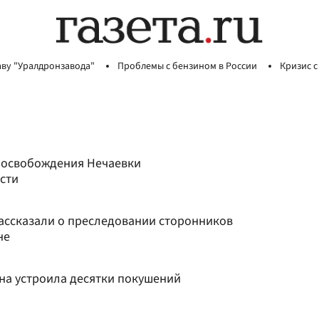
аву "Уралдронзавода"
Проблемы с бензином в России
Кризис с
 освобождения Нечаевки
сти
ассказали о преследовании сторонников
не
ина устроила десятки покушений