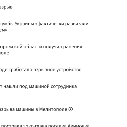
взрыв
службы Украины «фактически развязали
ем»
порожской области получил ранения
поле
роде сработало взрывное устройство
т нашли под машиной сотрудника
 взрыва машины в Мелитополе
 пострадал экс-глава поселка Акимовка