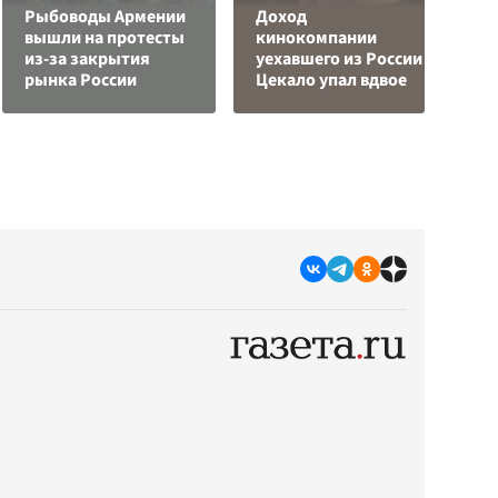
Рыбоводы Армении
Доход
Р
вышли на протесты
кинокомпании
н
из-за закрытия
уехавшего из России
п
рынка России
Цекало упал вдвое
К