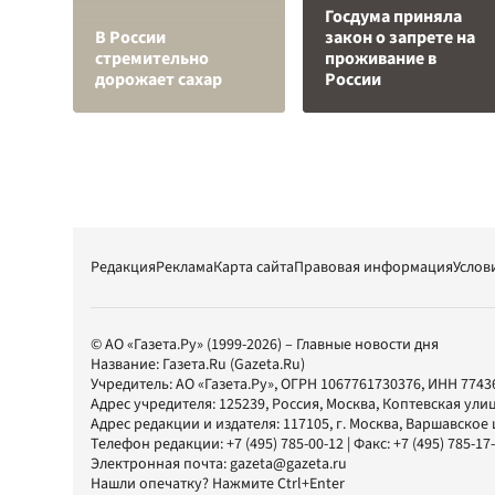
Госдума приняла
В России
закон о запрете на
стремительно
проживание в
дорожает сахар
России
Редакция
Реклама
Карта сайта
Правовая информация
Услов
© АО «Газета.Ру» (1999-2026) – Главные новости дня
Название:
Газета.Ru
(Gazeta.Ru)
Учредитель:
АО «Газета.Ру»
, ОГРН 1067761730376, ИНН 7743
Адрес учредителя: 125239, Россия, Москва, Коптевская улиц
Адрес редакции и издателя:
117105
, г.
Москва
,
Варшавское шо
Телефон редакции:
+7 (495) 785-00-12
| Факс:
+7 (495) 785-17
Электронная почта:
gazeta@gazeta.ru
Нашли опечатку? Нажмите Ctrl+Enter