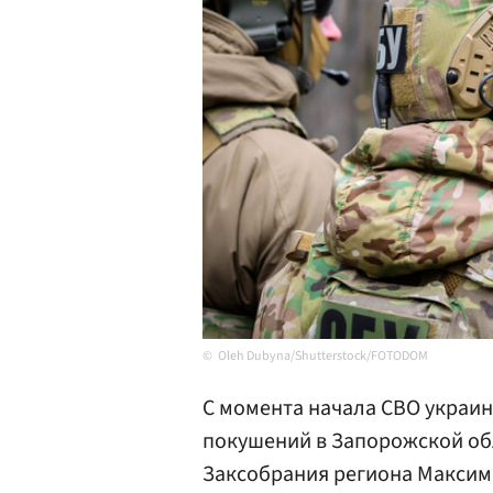
Oleh Dubyna/Shutterstock/FOTODOM
С момента начала СВО украин
покушений в Запорожской обл
Заксобрания региона Макси