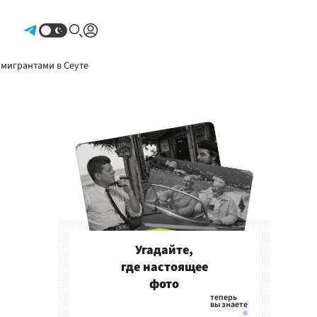
Авторизоваться
 мигрантами в Сеуте
Угадайте,
где настоящее
фото