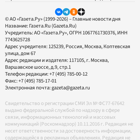
© АО «Газета.Ру» (1999-2026) – Главные новости дня
Название:
Газета.Ru
(Gazeta.Ru)
Учредитель:
АО «Газета.Ру»
, ОГРН 1067761730376, ИНН
7743625728
Адрес учредителя: 125239, Россия, Москва, Коптевская
улица, дом 67
Адрес редакции и издателя:
117105
, г.
Москва
,
Варшавское шоссе, д.9, стр.1
Телефон редакции:
+7 (495) 785-00-12
Факс:
+7 (495) 785-17-01
Электронная почта:
gazeta@gazeta.ru
Свидетельство о регистрации СМИ Эл № ФС77-67642
выдано федеральной службой по надзору в сфере
связи, информационных технологий и массовых
коммуникаций (Роскомнадзор) 10.11.2016 г. Редакция не
несет ответственности за достоверность информации,
содержащейся в рекламных объявлениях. Редакция не