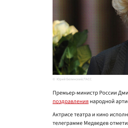
Юрий Белинский/ТАСС
Премьер-министр России Дм
поздравления
народной артис
Актрисе театра и кино исполн
телеграмме Медведев отметил