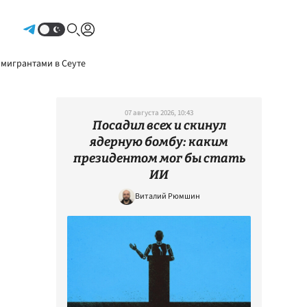
Авторизоваться
 мигрантами в Сеуте
07 августа 2026, 10:43
Посадил всех и скинул
ядерную бомбу: каким
президентом мог бы стать
ИИ
Виталий Рюмшин