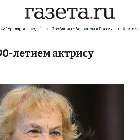
аву "Уралдронзавода"
Проблемы с бензином в России
Кризис с
90-летием актрису