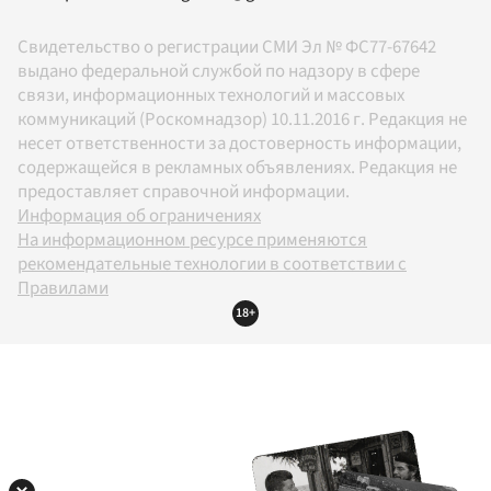
Свидетельство о регистрации СМИ Эл № ФС77-67642
выдано федеральной службой по надзору в сфере
связи, информационных технологий и массовых
коммуникаций (Роскомнадзор) 10.11.2016 г. Редакция не
несет ответственности за достоверность информации,
содержащейся в рекламных объявлениях. Редакция не
предоставляет справочной информации.
Информация об ограничениях
На информационном ресурсе применяются
рекомендательные технологии в соответствии с
Правилами
18+