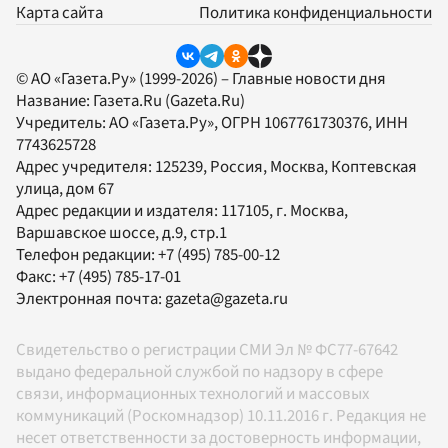
Карта сайта
Политика конфиденциальности
© АО «Газета.Ру» (1999-2026) – Главные новости дня
Название:
Газета.Ru
(Gazeta.Ru)
Учредитель:
АО «Газета.Ру»
, ОГРН 1067761730376, ИНН
7743625728
Адрес учредителя: 125239, Россия, Москва, Коптевская
улица, дом 67
Адрес редакции и издателя:
117105
, г.
Москва
,
Варшавское шоссе, д.9, стр.1
Телефон редакции:
+7 (495) 785-00-12
Факс:
+7 (495) 785-17-01
Электронная почта:
gazeta@gazeta.ru
Свидетельство о регистрации СМИ Эл № ФС77-67642
выдано федеральной службой по надзору в сфере
связи, информационных технологий и массовых
коммуникаций (Роскомнадзор) 10.11.2016 г. Редакция не
несет ответственности за достоверность информации,