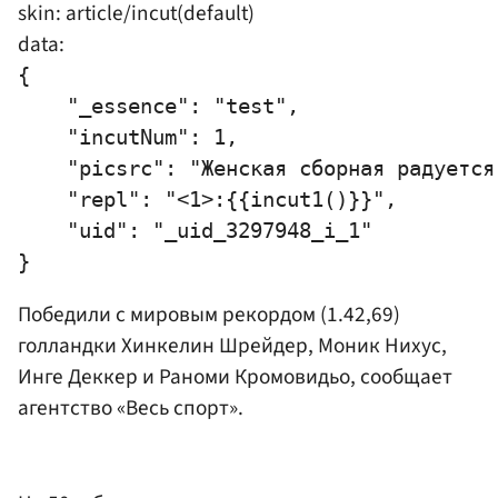
skin: article/incut(default)
data:
{

    "_essence": "test",

    "incutNum": 1,

    "picsrc": "Женская сборная радуется 
    "repl": "<1>:{{incut1()}}",

    "uid": "_uid_3297948_i_1"

Победили с мировым рекордом (1.42,69)
голландки Хинкелин Шрейдер, Моник Нихус,
Инге Деккер и Раноми Кромовидьо, сообщает
агентство «Весь спорт».