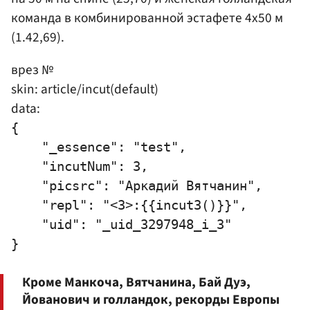
команда в комбинированной эстафете 4х50 м
(1.42,69).
врез №
skin: article/incut(default)
data:
{

    "_essence": "test",

    "incutNum": 3,

    "picsrc": "Аркадий Вятчанин",

    "repl": "<3>:{{incut3()}}",

    "uid": "_uid_3297948_i_3"

Кроме Манкоча, Вятчанина, Бай Дуэ,
Йованович и голландок, рекорды Европы