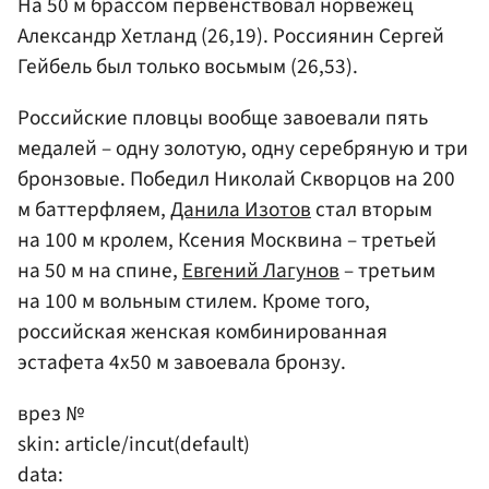
На 50 м брассом первенствовал норвежец
Александр Хетланд (26,19). Россиянин Сергей
Гейбель был только восьмым (26,53).
Российские пловцы вообще завоевали пять
медалей – одну золотую, одну серебряную и три
бронзовые. Победил Николай Скворцов на 200
м баттерфляем,
Данила Изотов
стал вторым
на 100 м кролем, Ксения Москвина – третьей
на 50 м на спине,
Евгений Лагунов
– третьим
на 100 м вольным стилем. Кроме того,
российская женская комбинированная
эстафета 4х50 м завоевала бронзу.
врез №
skin: article/incut(default)
data: