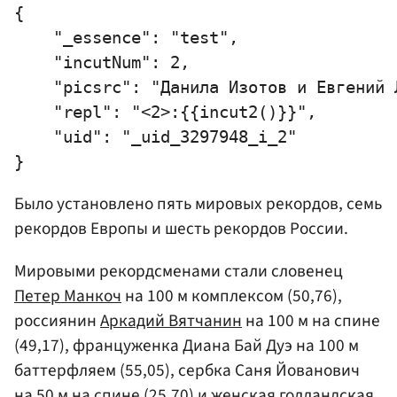
{

    "_essence": "test",

    "incutNum": 2,

    "picsrc": "Данила Изотов и Евгений Л
    "repl": "<2>:{{incut2()}}",

    "uid": "_uid_3297948_i_2"

Было установлено пять мировых рекордов, семь
рекордов Европы и шесть рекордов России.
Мировыми рекордсменами стали словенец
Петер Манкоч
на 100 м комплексом (50,76),
россиянин
Аркадий Вятчанин
на 100 м на спине
(49,17), француженка Диана Бай Дуэ на 100 м
баттерфляем (55,05), сербка Саня Йованович
на 50 м на спине (25,70) и женская голландская