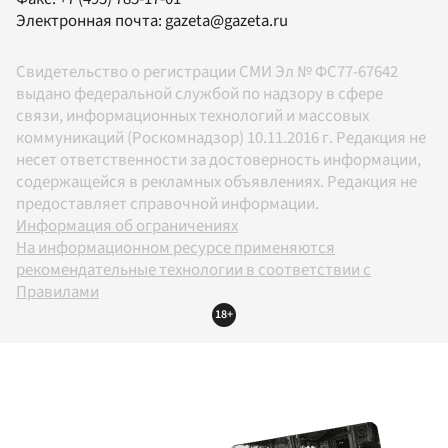
Электронная почта:
gazeta@gazeta.ru
Свидетельство о регистрации СМИ Эл № ФС77-67642
выдано федеральной службой по надзору в сфере
связи, информационных технологий и массовых
коммуникаций (Роскомнадзор) 10.11.2016 г. Редакция не
несет ответственности за достоверность информации,
содержащейся в рекламных объявлениях. Редакция не
предоставляет справочной информации.
Информация об ограничениях
На информационном ресурсе применяются
рекомендательные технологии в соответствии с
Правилами
18+