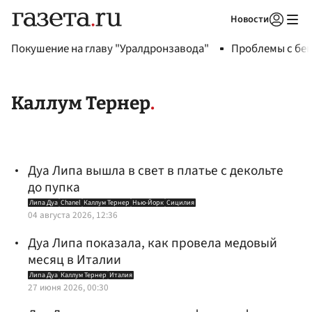
Новости
Авторизоваться
Покушение на главу "Уралдронзавода"
Проблемы с бен
Каллум Тернер
Дуа Липа вышла в свет в платье с декольте
до пупка
Липа Дуа
Chanel
Каллум Тернер
Нью-Йорк
Сицилия
04 августа 2026, 12:36
Дуа Липа показала, как провела медовый
месяц в Италии
Липа Дуа
Каллум Тернер
Италия
27 июня 2026, 00:30