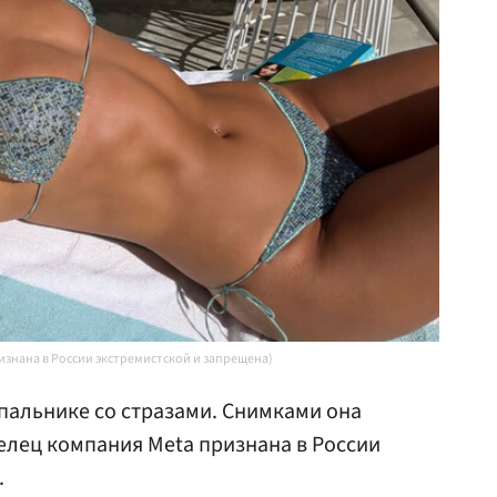
ризнана в России экстремистской и запрещена)
упальнике со стразами. Снимками она
делец компания Meta признана в России
.