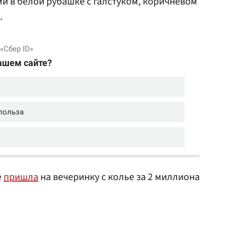
 в белой рубашке с галстуком, коричневом
.
е
пришла
на вечеринку с колье за 2 миллиона