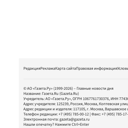
Редакция
Реклама
Карта сайта
Правовая информация
Услов
© АО «Газета.Ру» (1999-2026) – Главные новости дня
Название:
Газета.Ru
(Gazeta.Ru)
Учредитель:
АО «Газета.Ру»
, ОГРН 1067761730376, ИНН 7743
Адрес учредителя: 125239, Россия, Москва, Коптевская улиц
Адрес редакции и издателя:
117105
, г.
Москва
,
Варшавское шо
Телефон редакции:
+7 (495) 785-00-12
| Факс:
+7 (495) 785-17
Электронная почта:
gazeta@gazeta.ru
Нашли опечатку? Нажмите Ctrl+Enter