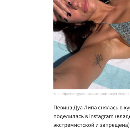
dualipa/Instagram (владелец компания Meta п
Певица
Дуа Липа
снялась в к
поделилась в Instagram (вла
экстремистской и запрещена)