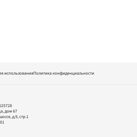
ия использования
Политика конфиденциальности
625728
а, дом 67
ссе, д.9, стр.1
-01