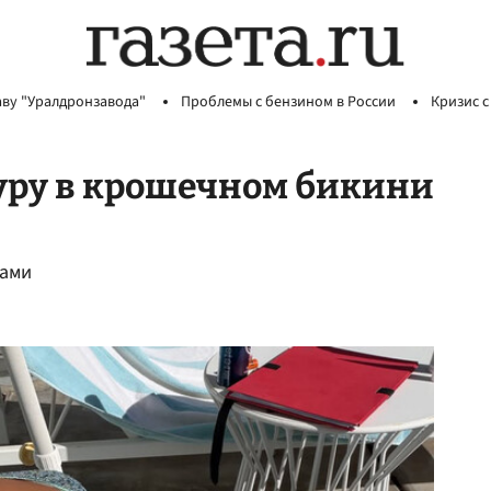
аву "Уралдронзавода"
Проблемы с бензином в России
Кризис с
уру в крошечном бикини
зами