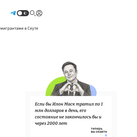
Авторизоваться
 мигрантами в Сеуте
Если бы Илон Маск тратил по 1
млн долларов в день, его
состояние не закончилось бы и
через 2000 лет