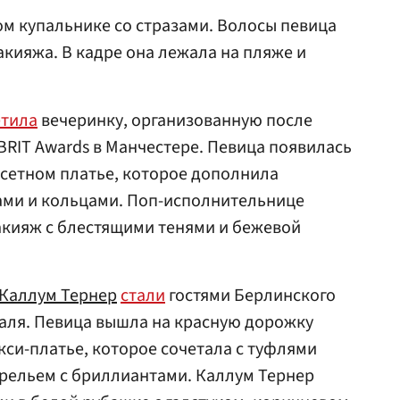
ом купальнике со стразами. Волосы певица
акияжа. В кадре она лежала на пляже и
етила
вечеринку, организованную после
RIT Awards в Манчестере. Певица появилась
сетном платье, которое дополнила
ами и кольцами. Поп-исполнительнице
акияж с блестящими тенями и бежевой
Каллум Тернер
стали
гостями Берлинского
ля. Певица вышла на красную дорожку
си-платье, которое сочетала с туфлями
рельем с бриллиантами. Каллум Тернер