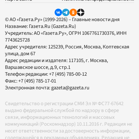
© АО «Газета.Ру» (1999-2026) – Главные новости дня
Название:
Газета.Ru
(Gazeta.Ru)
Учредитель:
АО «Газета.Ру»
, ОГРН 1067761730376, ИНН
7743625728
Адрес учредителя: 125239, Россия, Москва, Коптевская
улица, дом 67
Адрес редакции и издателя:
117105
, г.
Москва
,
Варшавское шоссе, д.9, стр.1
Телефон редакции:
+7 (495) 785-00-12
Факс:
+7 (495) 785-17-01
Электронная почта:
gazeta@gazeta.ru
Свидетельство о регистрации СМИ Эл № ФС77-67642
выдано федеральной службой по надзору в сфере
связи, информационных технологий и массовых
коммуникаций (Роскомнадзор) 10.11.2016 г. Редакция не
несет ответственности за достоверность информации,
содержащейся в рекламных объявлениях. Редакция не