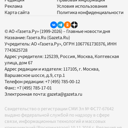
Редакция
Правовая информация
Реклама
Условия использования
Карта сайта
Политика конфиденциальности
© АО «Газета.Ру» (1999-2026) – Главные новости дня
Название:
Газета.Ru
(Gazeta.Ru)
Учредитель:
АО «Газета.Ру»
, ОГРН 1067761730376, ИНН
7743625728
Адрес учредителя: 125239, Россия, Москва, Коптевская
улица, дом 67
Адрес редакции и издателя:
117105
, г.
Москва
,
Варшавское шоссе, д.9, стр.1
Телефон редакции:
+7 (495) 785-00-12
Факс:
+7 (495) 785-17-01
Электронная почта:
gazeta@gazeta.ru
Свидетельство о регистрации СМИ Эл № ФС77-67642
выдано федеральной службой по надзору в сфере
связи, информационных технологий и массовых
коммуникаций (Роскомнадзор) 10.11.2016 г. Редакция не