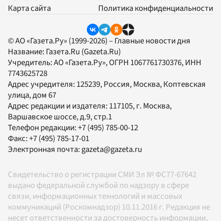
Карта сайта
Политика конфиденциальности
© АО «Газета.Ру» (1999-2026) – Главные новости дня
Название:
Газета.Ru
(Gazeta.Ru)
Учредитель:
АО «Газета.Ру»
, ОГРН 1067761730376, ИНН
7743625728
Адрес учредителя: 125239, Россия, Москва, Коптевская
улица, дом 67
Адрес редакции и издателя:
117105
, г.
Москва
,
Варшавское шоссе, д.9, стр.1
Телефон редакции:
+7 (495) 785-00-12
Факс:
+7 (495) 785-17-01
Электронная почта:
gazeta@gazeta.ru
Свидетельство о регистрации СМИ Эл № ФС77-67642
выдано федеральной службой по надзору в сфере
связи, информационных технологий и массовых
коммуникаций (Роскомнадзор) 10.11.2016 г. Редакция не
несет ответственности за достоверность информации,