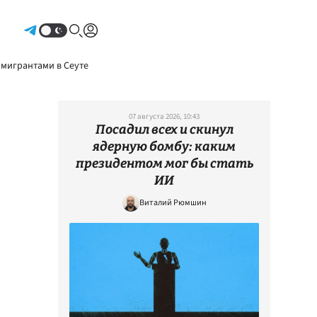
Авторизоваться
 мигрантами в Сеуте
07 августа 2026, 10:43
Посадил всех и скинул
ядерную бомбу: каким
президентом мог бы стать
ИИ
Виталий Рюмшин