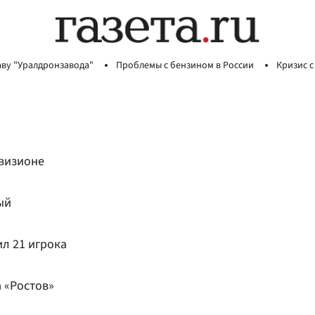
аву "Уралдронзавода"
Проблемы с бензином в России
Кризис с
ивизионе
ый
л 21 игрока
а «Ростов»