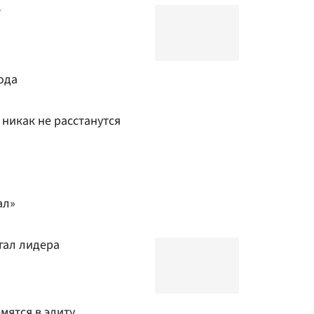
т
ода
никак не расстанутся
ал»
угал лидера
мятся в элиту