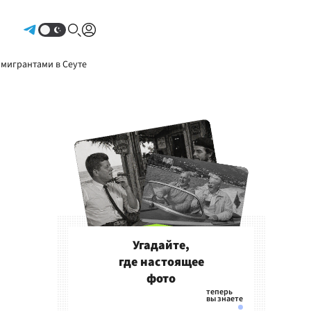
Авторизоваться
 мигрантами в Сеуте
Угадайте,
где настоящее
фото