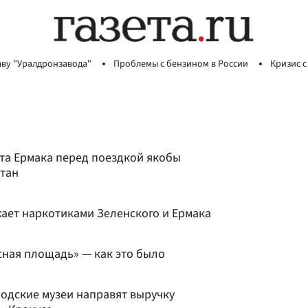
аву "Уралдронзавода"
Проблемы с бензином в России
Кризис с
та Ермака перед поездкой якобы
стан
жает наркотиками Зеленского и Ермака
ная площадь» — как это было
родские музеи направят выручку