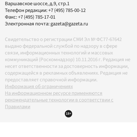
Варшавское шоссе, д.9, стр.1
Телефон редакции:
+7 (495) 785-00-12
Факс:
+7 (495) 785-17-01
Электронная почта:
gazeta@gazeta.ru
Свидетельство о регистрации СМИ Эл № ФС77-67642
выдано федеральной службой по надзору в сфере
связи, информационных технологий и массовых
коммуникаций (Роскомнадзор) 10.11.2016 г. Редакция не
несет ответственности за достоверность информации,
содержащейся в рекламных объявлениях. Редакция не
предоставляет справочной информации.
Информация об ограничениях
На информационном ресурсе применяются
рекомендательные технологии в соответствии с
Правилами
18+