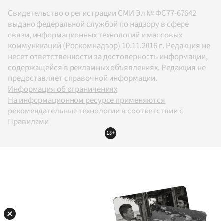
Свидетельство о регистрации СМИ Эл № ФС77-67642
выдано федеральной службой по надзору в сфере
связи, информационных технологий и массовых
коммуникаций (Роскомнадзор) 10.11.2016 г. Редакция не
несет ответственности за достоверность информации,
содержащейся в рекламных объявлениях. Редакция не
предоставляет справочной информации.
Информация об ограничениях
На информационном ресурсе применяются
рекомендательные технологии в соответствии с
Правилами
18+