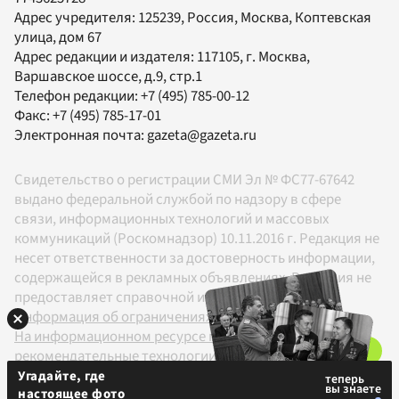
Адрес учредителя: 125239, Россия, Москва, Коптевская
улица, дом 67
Адрес редакции и издателя:
117105
, г.
Москва
,
Варшавское шоссе, д.9, стр.1
Телефон редакции:
+7 (495) 785-00-12
Факс:
+7 (495) 785-17-01
Электронная почта:
gazeta@gazeta.ru
Свидетельство о регистрации СМИ Эл № ФС77-67642
выдано федеральной службой по надзору в сфере
связи, информационных технологий и массовых
коммуникаций (Роскомнадзор) 10.11.2016 г. Редакция не
несет ответственности за достоверность информации,
содержащейся в рекламных объявлениях. Редакция не
предоставляет справочной информации.
Информация об ограничениях
На информационном ресурсе применяются
рекомендательные технологии в соответствии с
Правилами
Угадайте, где
настоящее фото
18+