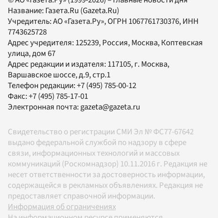
© АО «Газета.Ру» (1999-2026) – Главные новости дня
Название:
Газета.Ru
(Gazeta.Ru)
Учредитель:
АО «Газета.Ру»
, ОГРН 1067761730376, ИНН
7743625728
Адрес учредителя: 125239, Россия, Москва, Коптевская
улица, дом 67
Адрес редакции и издателя:
117105
, г.
Москва
,
Варшавское шоссе, д.9, стр.1
Телефон редакции:
+7 (495) 785-00-12
Факс:
+7 (495) 785-17-01
Электронная почта:
gazeta@gazeta.ru
Свидетельство о регистрации СМИ Эл № ФС77-67642
выдано федеральной службой по надзору в сфере
связи, информационных технологий и массовых
коммуникаций (Роскомнадзор) 10.11.2016 г. Редакция не
несет ответственности за достоверность информации,
содержащейся в рекламных объявлениях. Редакция не
предоставляет справочной информации.
Информация об ограничениях
На информационном ресурсе применяются