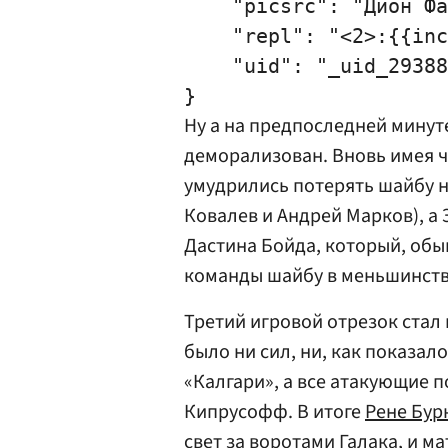
    "picsrc": "Дион Фа
    "repl": "<2>:{{inc
    "uid": "_uid_29388
Ну а на предпоследней мину
деморализован. Вновь имея 
умудрились потерять шайбу н
Ковалев и
Андрей Марков
), 
Дастина Бойда
, который, обы
команды шайбу в меньшинств
Третий игровой отрезок стал
было ни сил, ни, как показал
«Калгари», а все атакующие 
Кипрусофф. В итоге
Рене Бур
свет за воротами Галака, и 