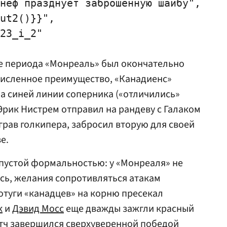
неф празднует заброшенную шайбу",

ut2()}}",

23_i_2"

те периода «Монреаль» был окончательно
численное преимущество, «Канадиенс»
а синей линии соперника («отличились»
а Эрик Нистрем отправил на рандеву с Галаком
грав голкипера, забросил вторую для своей
е.
 пустой формальностью: у «Монреаля» не
ось, желания сопротивляться атакам
потуги «канадцев» на корню пресекал
к
и
Дэвид Мосс
еще дважды зажгли красный
матч завершился сверхуверенной победой