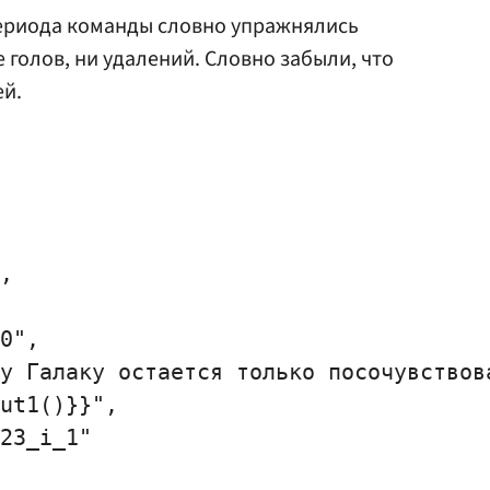
ериода команды словно упражнялись
 голов, ни удалений. Словно забыли, что
ей.
,

0",

у Галаку остается только посочувствова
ut1()}}",

23_i_1"
