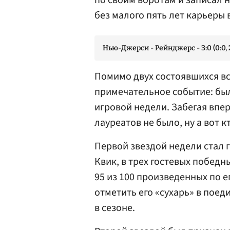
по своим воротам и записал н
без малого пять лет карьеры 
Нью-Джерси - Рейнджерс - 3:0 (0:0, 2:
Помимо двух состоявшихся вс
примечательное событие: бы
игровой недели. Забегая впер
лауреатов не было, ну а вот к
Первой звездой недели стал 
Квик, в трех гостевых побед
95 из 100 произведенных по е
отметить его «сухарь» в поеди
в сезоне.