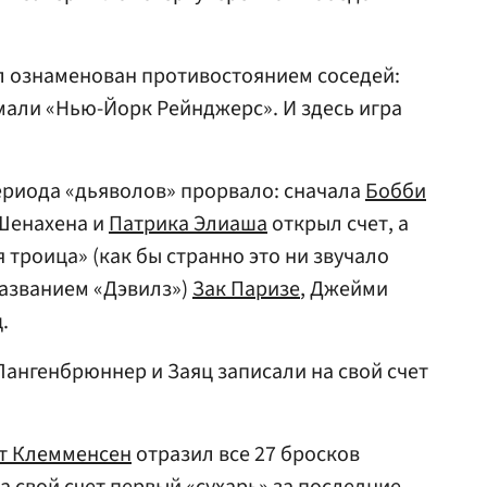
л ознаменован противостоянием соседей:
али «Нью-Йорк Рейнджерс». И здесь игра
ериода «дьяволов» прорвало: сначала
Бобби
Шенахена и
Патрика Элиаша
открыл счет, а
я троица» (как бы странно это ни звучало
названием «Дэвилз»)
Зак Паризе
, Джейми
.
Лангенбрюннер и Заяц записали на свой счет
т Клемменсен
отразил все 27 бросков