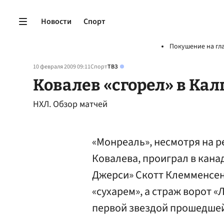
Новости
Спорт
Покушение на гл
10 февраля 2009 09:11
Спорт
ТВЗ
Ковалев «сгорел» в Кал
НХЛ. Обзор матчей
«Монреаль», несмотря на р
Ковалева, проиграл в кана
Джерси» Скотт Клемменсен 
«сухарем», а страж ворот 
первой звездой прошедшей