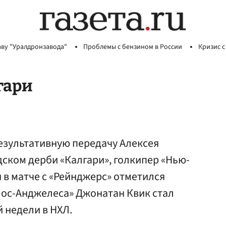
аву "Уралдронзавода"
Проблемы с бензином в России
Кризис с
гари
езультативную передачу Алексея
дском дерби «Калгари», голкипер «Нью-
в матче с «Рейнджерс» отметился
«Лос-Анджелеса» Джонатан Квик стал
 недели в НХЛ.