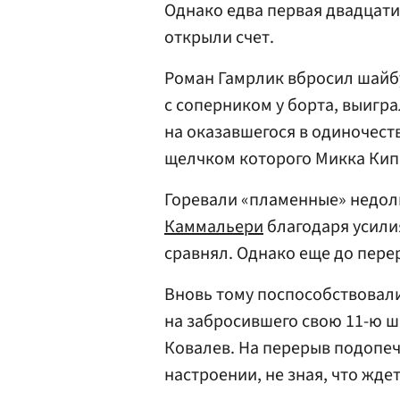
Однако едва первая двадцати
открыли счет.
Роман Гамрлик вбросил шайбу
с соперником у борта, выигр
на оказавшегося в одиночест
щелчком которого Микка Кип
Горевали «пламенные» недол
Каммальери
благодаря усили
сравнял. Однако еще до пере
Вновь тому поспособствовал
на забросившего свою 11-ю ш
Ковалев. На перерыв подопе
настроении, не зная, что ждет