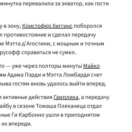
минутка перевалила за экватор, как гости
 в зону,
Кристофер Хиггинс
поборолся
ал противостояние и сделал передачу
ве Мэтта д'Агостини, с мощным и точным
русофф справиться не сумел.
го — уже через полторы минуты
Майкл
ям Адама Пэрди и Мэтта Ломбарди счет
рыва гостям вновь удалось выйти вперед.
и активные действия
Гамрлика
, а передачу
айбу в сезоне Томаша Плеканеца отдал
чные Ги Карбонно ушли в приподнятом
 их впереди.