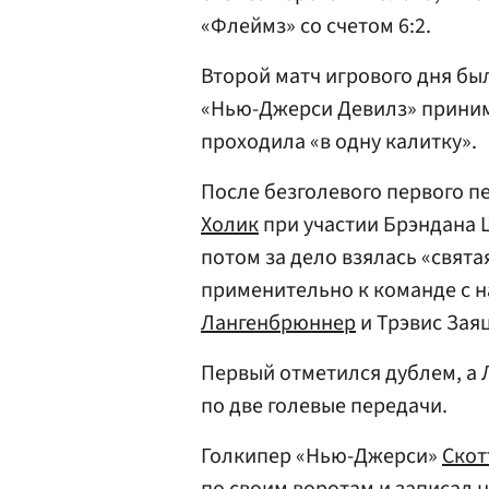
«Флеймз» со счетом 6:2.
Второй матч игрового дня бы
«Нью-Джерси Девилз» приним
проходила «в одну калитку».
После безголевого первого п
Холик
при участии Брэндана 
потом за дело взялась «свята
применительно к команде с 
Лангенбрюннер
и Трэвис Заяц
Первый отметился дублем, а 
по две голевые передачи.
Голкипер «Нью-Джерси»
Скот