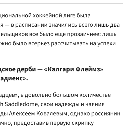
циональной хоккейной лиге была
я — в расписании значились всего лишь два
лельщиков все было еще прозаичнее: лишь
ожно было всерьез рассчитывать на успехи
дское дерби — «Калгари Флеймз»
адиенс».
адцев», в довольно большом количестве
h Saddledome, свои надежды и чаяния
нды Алексеем
Ковалев
ым, однако россиянин
ачно, предоставив первую скрипку