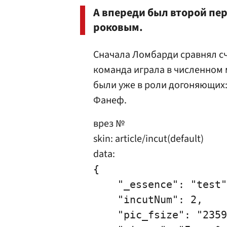
А впереди был второй пе
роковым.
Сначала Ломбарди сравнял сче
команда играла в численном 
были уже в роли догоняющих:
Фанеф.
врез №
skin: article/incut(default)
data:
{

    "_essence": "test"
    "incutNum": 2,

    "pic_fsize": "2359