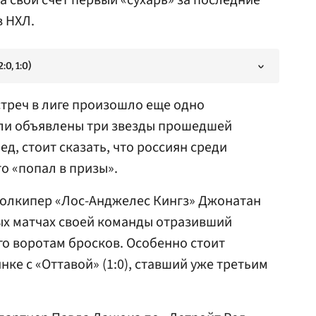
а свой счет первый «сухарь» за последние
в НХЛ.
0, 1:0)
треч в лиге произошло еще одно
ли объявлены три звезды прошедшей
ед, стоит сказать, что россиян среди
то «попал в призы».
голкипер «Лос-Анджелес Кингз» Джонатан
ных матчах своей команды отразивший
го воротам бросков. Особенно стоит
нке с «Оттавой» (1:0), ставший уже третьим