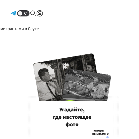
Авторизоваться
 мигрантами в Сеуте
Угадайте,
где настоящее
фото