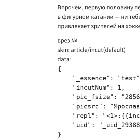
Впрочем, первую половину п
в фигурном катании — ни тебе
привлекает зрителей на хокк
врез №
skin: article/incut(default)
data:
{

    "_essence": "test"
    "incutNum": 1,

    "pic_fsize": "2856
    "picsrc": "Ярослав
    "repl": "<1>:{{inc
    "uid": "_uid_29388