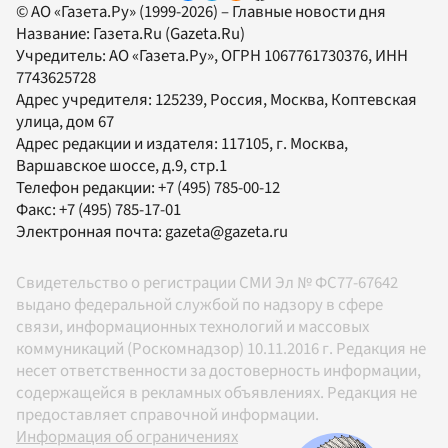
© АО «Газета.Ру» (1999-2026) – Главные новости дня
Название:
Газета.Ru
(Gazeta.Ru)
Учредитель:
АО «Газета.Ру»
, ОГРН 1067761730376, ИНН
7743625728
Адрес учредителя: 125239, Россия, Москва, Коптевская
улица, дом 67
Адрес редакции и издателя:
117105
, г.
Москва
,
Варшавское шоссе, д.9, стр.1
Телефон редакции:
+7 (495) 785-00-12
Факс:
+7 (495) 785-17-01
Электронная почта:
gazeta@gazeta.ru
Свидетельство о регистрации СМИ Эл № ФС77-67642
выдано федеральной службой по надзору в сфере
связи, информационных технологий и массовых
коммуникаций (Роскомнадзор) 10.11.2016 г. Редакция не
несет ответственности за достоверность информации,
содержащейся в рекламных объявлениях. Редакция не
предоставляет справочной информации.
Информация об ограничениях