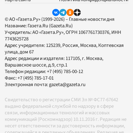
© АО «Газета.Ру» (1999-2026) – Главные новости дня
Название:
Газета.Ru
(Gazeta.Ru)
Учредитель:
АО «Газета.Ру»
, ОГРН 1067761730376, ИНН
7743625728
Адрес учредителя: 125239, Россия, Москва, Коптевская
улица, дом 67
Адрес редакции и издателя:
117105
, г.
Москва
,
Варшавское шоссе, д.9, стр.1
Телефон редакции:
+7 (495) 785-00-12
Факс:
+7 (495) 785-17-01
Электронная почта:
gazeta@gazeta.ru
Свидетельство о регистрации СМИ Эл № ФС77-67642
выдано федеральной службой по надзору в сфере
связи, информационных технологий и массовых
коммуникаций (Роскомнадзор) 10.11.2016 г. Редакция не
несет ответственности за достоверность информации,
содержащейся в рекламных объявлениях. Редакция не