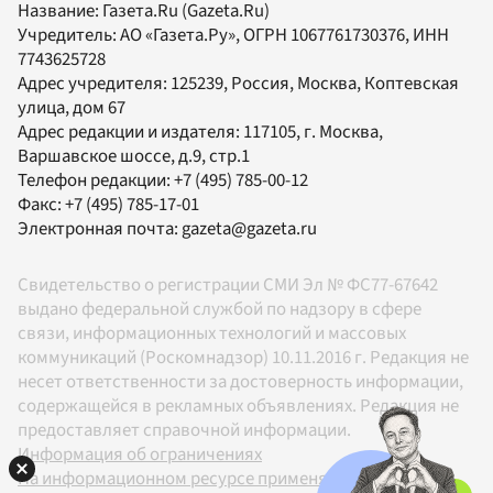
Название:
Газета.Ru
(Gazeta.Ru)
Учредитель:
АО «Газета.Ру»
, ОГРН 1067761730376, ИНН
7743625728
Адрес учредителя: 125239, Россия, Москва, Коптевская
улица, дом 67
Адрес редакции и издателя:
117105
, г.
Москва
,
Варшавское шоссе, д.9, стр.1
Телефон редакции:
+7 (495) 785-00-12
Факс:
+7 (495) 785-17-01
Электронная почта:
gazeta@gazeta.ru
Свидетельство о регистрации СМИ Эл № ФС77-67642
выдано федеральной службой по надзору в сфере
связи, информационных технологий и массовых
коммуникаций (Роскомнадзор) 10.11.2016 г. Редакция не
несет ответственности за достоверность информации,
содержащейся в рекламных объявлениях. Редакция не
предоставляет справочной информации.
Информация об ограничениях
На информационном ресурсе применяются