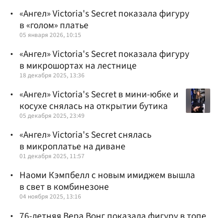
«Ангел» Victoria's Secret показала фигуру
в «голом» платье
05 января 2026, 10:15
«Ангел» Victoria's Secret показала фигуру
в микрошортах на лестнице
18 декабря 2025, 13:36
«Ангел» Victoria's Secret в мини-юбке и
косухе снялась на открытии бутика
05 декабря 2025, 23:49
«Ангел» Victoria's Secret снялась
в микроплатье на диване
01 декабря 2025, 11:57
Наоми Кэмпбелл с новым имиджем вышла
в свет в комбинезоне
04 ноября 2025, 13:16
76-летняя Вера Вонг показала фигуру в топе