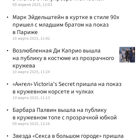
09 апреля 2025, 13:03
Марк Эйдельштейн в куртке в стиле 90х
пришел с младшим братом на показ
в Париже
10 марта 2025, 11:42
Возлюбленная Ди Каприо вышла
на публику в костюме из прозрачного
кружева
10 марта 2025, 11:24
«Ангел» Victoria's Secret пришла на показ
в кружевном корсете и чулках
10 марта 2025, 11:13
Барбара Палвин вышла на публику
в кружевном топе с прозрачной юбкой
09 марта 2025, 13:16
Звезда «Секса в большом городе» пришла