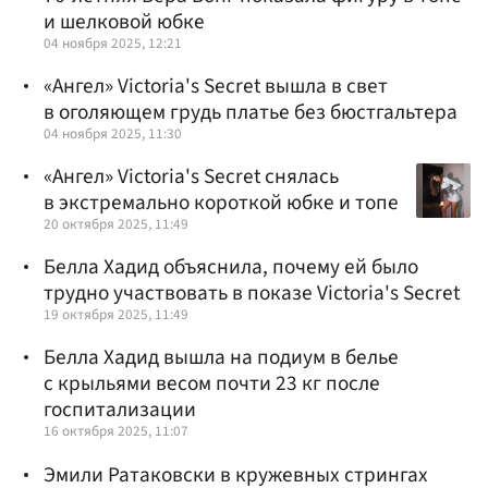
и шелковой юбке
04 ноября 2025, 12:21
«Ангел» Victoria's Secret вышла в свет
в оголяющем грудь платье без бюстгальтера
04 ноября 2025, 11:30
«Ангел» Victoria's Secret снялась
в экстремально короткой юбке и топе
20 октября 2025, 11:49
Белла Хадид объяснила, почему ей было
трудно участвовать в показе Victoria's Secret
19 октября 2025, 11:49
Белла Хадид вышла на подиум в белье
с крыльями весом почти 23 кг после
госпитализации
16 октября 2025, 11:07
Эмили Ратаковски в кружевных стрингах