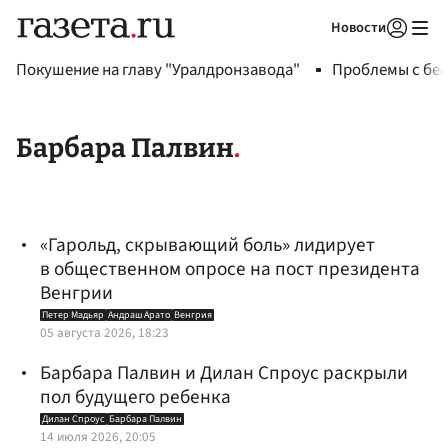
Новости
Авторизоваться
Покушение на главу "Уралдронзавода"
Проблемы с бен
Барбара Палвин
«Гарольд, скрывающий боль» лидирует
в общественном опросе на пост президента
Венгрии
Петер Мадьяр
Андраш Арато
Венгрия
05 августа 2026, 18:23
Барбара Палвин и Дилан Спроус раскрыли
пол будущего ребенка
Дилан Спроус
Барбара Палвин
14 июля 2026, 20:05