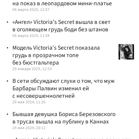
на показ в леопардовом мини-платье
06 марта 2025, 12:57
«Ангел» Victoria's Secret вышла в свет
в оголяющем грудь боди без штанов
06 марта 2025, 11:59
Модель Victoria's Secret показала
грудь в прозрачном топе
без бюстгальтера
29 января 2025, 12:33
В сети обсуждают слухи о том, что муж
Барбары Палвин изменил ей
с несовершеннолетней
29 мая 2024, 11:35
Бывшая девушка Бориса Березовского
в трусах вышла на публику в Каннах
24 мая 2024, 20:12