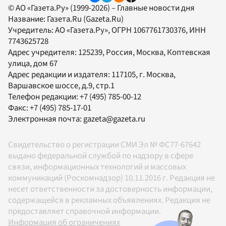
© АО «Газета.Ру» (1999-2026) – Главные новости дня
Название:
Газета.Ru
(Gazeta.Ru)
Учредитель:
АО «Газета.Ру»
, ОГРН 1067761730376, ИНН
7743625728
Адрес учредителя: 125239, Россия, Москва, Коптевская
улица, дом 67
Адрес редакции и издателя:
117105
, г.
Москва
,
Варшавское шоссе, д.9, стр.1
Телефон редакции:
+7 (495) 785-00-12
Факс:
+7 (495) 785-17-01
Электронная почта:
gazeta@gazeta.ru
Свидетельство о регистрации СМИ Эл № ФС77-67642
выдано федеральной службой по надзору в сфере
связи, информационных технологий и массовых
коммуникаций (Роскомнадзор) 10.11.2016 г. Редакция не
несет ответственности за достоверность информации,
содержащейся в рекламных объявлениях. Редакция не
предоставляет справочной информации.
Информация об ограничениях