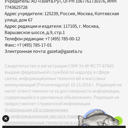
Учредитель:
АО «Газета.Ру»
, ОГРН 1067761730376, ИНН
7743625728
Адрес учредителя: 125239, Россия, Москва, Коптевская
улица, дом 67
Адрес редакции и издателя:
117105
, г.
Москва
,
Варшавское шоссе, д.9, стр.1
Телефон редакции:
+7 (495) 785-00-12
Факс:
+7 (495) 785-17-01
Электронная почта:
gazeta@gazeta.ru
Свидетельство о регистрации СМИ Эл № ФС77-67642
выдано федеральной службой по надзору в сфере
связи, информационных технологий и массовых
коммуникаций (Роскомнадзор) 10.11.2016 г. Редакция не
несет ответственности за достоверность информации,
содержащейся в рекламных объявлениях. Редакция не
предоставляет справочной информации.
Информация об ограничениях
На информационном ресурсе применяются
рекомендательные технологии в соответствии с