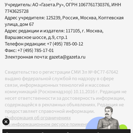
Учредитель:
АО «Газета.Ру»
, ОГРН 1067761730376, ИНН
7743625728
Адрес учредителя: 125239, Россия, Москва, Коптевская
улица, дом 67
Адрес редакции и издателя:
117105
, г.
Москва
,
Варшавское шоссе, д.9, стр.1
Телефон редакции:
+7 (495) 785-00-12
Факс:
+7 (495) 785-17-01
Электронная почта:
gazeta@gazeta.ru
Свидетельство о регистрации СМИ Эл № ФС77-67642
выдано федеральной службой по надзору в сфере
связи, информационных технологий и массовых
коммуникаций (Роскомнадзор) 10.11.2016 г. Редакция не
несет ответственности за достоверность информации,
содержащейся в рекламных объявлениях. Редакция не
предоставляет справочной информации.
Информация об ограничениях
На информационном ресурсе применяются
рекомендательные технологии в соответствии с