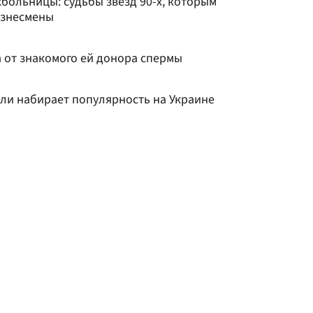
хбольницы: судьбы звезд 90-х, которым
изнесмены
 от знакомого ей донора спермы
или набирает популярность на Украине