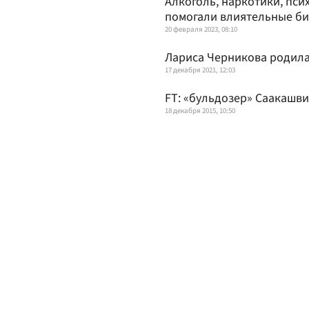
Алкоголь, наркотики, пси
помогали влиятельные б
20 февраля 2023, 08:10
Лариса Черникова родила
17 декабря 2021, 12:03
FT: «бульдозер» Саакашв
18 декабря 2015, 10:50