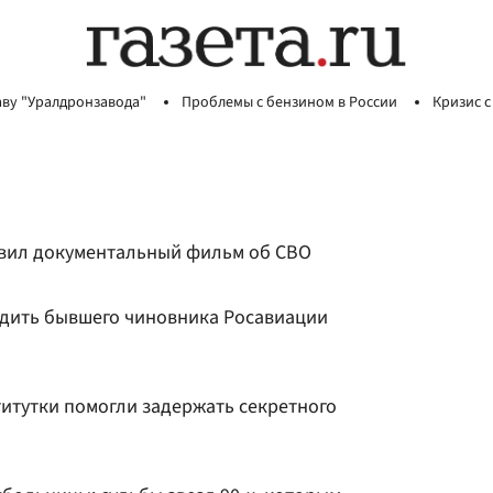
аву "Уралдронзавода"
Проблемы с бензином в России
Кризис с
авил документальный фильм об СВО
дить бывшего чиновника Росавиации
титутки помогли задержать секретного