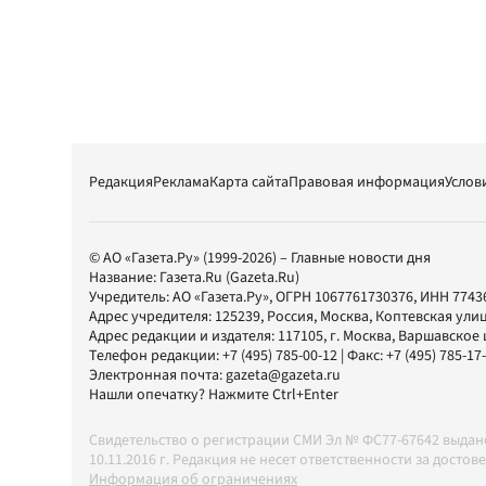
Редакция
Реклама
Карта сайта
Правовая информация
Услов
© АО «Газета.Ру» (1999-2026) – Главные новости дня
Название:
Газета.Ru
(Gazeta.Ru)
Учредитель:
АО «Газета.Ру»
, ОГРН 1067761730376, ИНН 7743
Адрес учредителя: 125239, Россия, Москва, Коптевская улиц
Адрес редакции и издателя:
117105
, г.
Москва
,
Варшавское шо
Телефон редакции:
+7 (495) 785-00-12
| Факс:
+7 (495) 785-17
Электронная почта:
gazeta@gazeta.ru
Нашли опечатку? Нажмите Ctrl+Enter
Свидетельство о регистрации СМИ Эл № ФС77-67642 выда
10.11.2016 г. Редакция не несет ответственности за дос
Информация об ограничениях