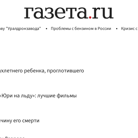
аву "Уралдронзавода"
Проблемы с бензином в России
Кризис с
вухлетнего ребенка, проглотившего
 «Юри на льду»: лучшие фильмы
чину его смерти