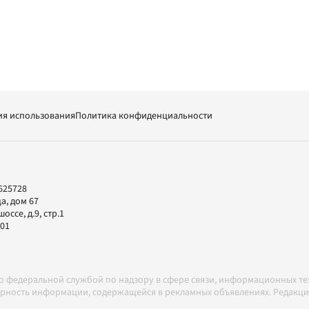
ия использования
Политика конфиденциальности
625728
а, дом 67
ссе, д.9, стр.1
-01
но федеральной службой по надзору в сфере связи, информационных т
товерность информации, содержащейся в рекламных объявлениях. Редак