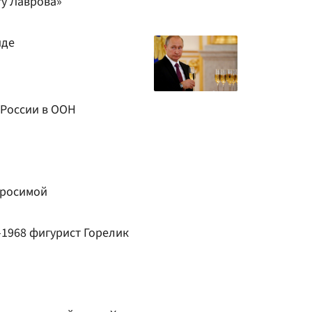
ту Лаврова»
иде
 России в ООН
иросимой
-1968 фигурист Горелик