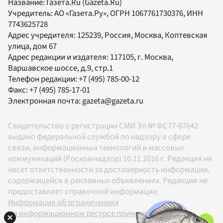
Название:
Газета.Ru
(Gazeta.Ru)
Учредитель:
АО «Газета.Ру»
, ОГРН 1067761730376, ИНН
7743625728
Адрес учредителя: 125239, Россия, Москва, Коптевская
улица, дом 67
Адрес редакции и издателя:
117105
, г.
Москва
,
Варшавское шоссе, д.9, стр.1
Телефон редакции:
+7 (495) 785-00-12
Факс:
+7 (495) 785-17-01
Электронная почта:
gazeta@gazeta.ru
Свидетельство о регистрации СМИ Эл № ФС77-67642
выдано федеральной службой по надзору в сфере
связи, информационных технологий и массовых
коммуникаций (Роскомнадзор) 10.11.2016 г. Редакция не
несет ответственности за достоверность информации,
содержащейся в рекламных объявлениях. Редакция не
предоставляет справочной информации.
Информация об ограничениях
На информационном ресурсе применяются