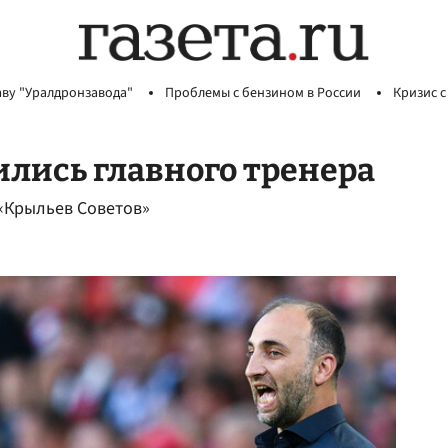
аву "Уралдронзавода"
Проблемы с бензином в России
Кризис с
лись главного тренера
 «Крыльев Советов»