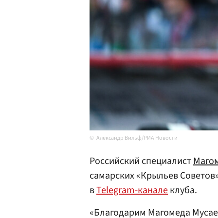
Александр Вильф/РИА Новости
Российский специалист
Маго
самарских «Крыльев Советов
в
Telegram-канале
клуба.
«Благодарим Магомеда Мусае