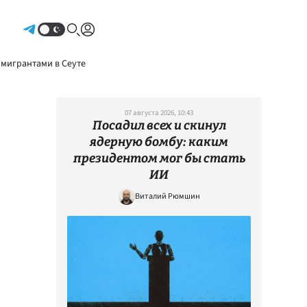
Авторизоваться
 мигрантами в Сеуте
07 августа 2026, 10:43
Посадил всех и скинул
ядерную бомбу: каким
президентом мог бы стать
ИИ
Виталий Рюмшин