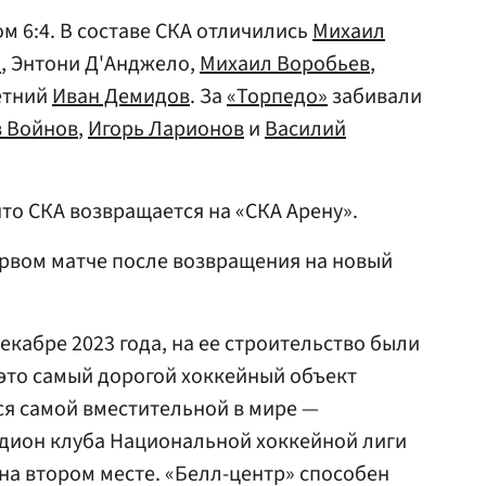
м 6:4. В составе СКА отличились
Михаил
н
, Энтони Д'Анджело,
Михаил Воробьев
,
летний
Иван Демидов
. За
«Торпедо»
забивали
в Войнов
,
Игорь Ларионов
и
Василий
 что СКА возвращается на «СКА Арену».
рвом матче после возвращения на новый
екабре 2023 года, на ее строительство были
это самый дорогой хоккейный объект
тся самой вместительной в мире —
адион клуба Национальной хоккейной лиги
на втором месте. «Белл-центр» способен