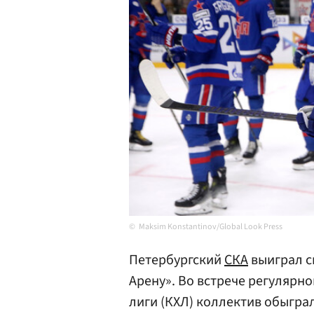
Maksim Konstantinov/Global Look Press
Петербургский
СКА
выиграл с
Арену». Во встрече регулярн
лиги (КХЛ) коллектив обыгра