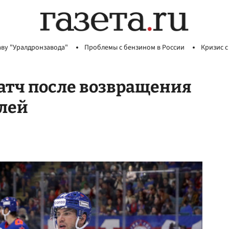
аву "Уралдронзавода"
Проблемы с бензином в России
Кризис с
атч после возвращения
блей