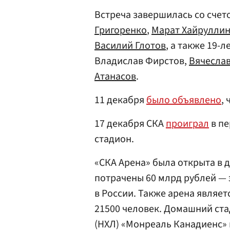
Встреча завершилась со счето
Григоренко
,
Марат Хайрулли
Василий Глотов
, а также 19-
Владислав Фирстов,
Вячесла
Атанасов
.
11 декабря
было объявлено
,
17 декабря СКА
проиграл
в пе
стадион.
«СКА Арена» была открыта в д
потрачены 60 млрд рублей — 
в России. Также арена являе
21500 человек. Домашний ст
(НХЛ) «Монреаль Канадиенс» 