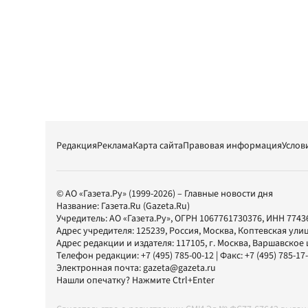
Редакция
Реклама
Карта сайта
Правовая информация
Услов
© АО «Газета.Ру» (1999-2026) – Главные новости дня
Название:
Газета.Ru
(Gazeta.Ru)
Учредитель:
АО «Газета.Ру»
, ОГРН 1067761730376, ИНН 7743
Адрес учредителя: 125239, Россия, Москва, Коптевская улиц
Адрес редакции и издателя:
117105
, г.
Москва
,
Варшавское шо
Телефон редакции:
+7 (495) 785-00-12
| Факс:
+7 (495) 785-17
Электронная почта:
gazeta@gazeta.ru
Нашли опечатку? Нажмите Ctrl+Enter