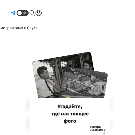
Авторизоваться
 мигрантами в Сеуте
Угадайте,
где настоящее
фото