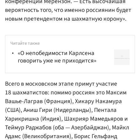
конференции Мерензон. — Есть высочайшая
вероятность того, что именно россиянин будет
новым претендентом на шахматную корону».
Читайте также
«О непобедимости Карлсена
говорить уже не приходится»
Всего в московском этапе примут участие
18 шахматистов: помимо россиян это Максим
Вашье-Лаграв (Франция),
Хикару Накамура
(США),
Аниш Гири
(Нидерланды), Пентала
Харикришна (Индия),
Шахрияр Мамедьяров
и
Теймур Раджабов
(оба — Азербайджан),
Майкл
Адамс
(Великобритания),
Борис Гельфанд