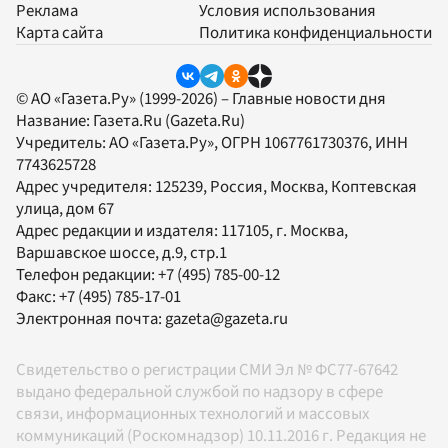
Реклама
Условия использования
Карта сайта
Политика конфиденциальности
© АО «Газета.Ру» (1999-2026) – Главные новости дня
Название:
Газета.Ru
(Gazeta.Ru)
Учредитель:
АО «Газета.Ру»
, ОГРН 1067761730376, ИНН
7743625728
Адрес учредителя: 125239, Россия, Москва, Коптевская
улица, дом 67
Адрес редакции и издателя:
117105
, г.
Москва
,
Варшавское шоссе, д.9, стр.1
Телефон редакции:
+7 (495) 785-00-12
Факс:
+7 (495) 785-17-01
Электронная почта:
gazeta@gazeta.ru
Свидетельство о регистрации СМИ Эл № ФС77-67642
выдано федеральной службой по надзору в сфере
связи, информационных технологий и массовых
коммуникаций (Роскомнадзор) 10.11.2016 г. Редакция не