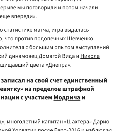
рерыве мы поговорили и потом начали
 еще впереди».
о статистике матча, игра выдалась
, что против подопечных Шевченко
полнителя с большим опытом выступлений
ский динамовец Домагой Вида и
Никола
 защищавший цвета «Днепра».
 записал на свой счет единственный
девятку» из пределов штрафной
инации с участием
Модрича
и
ц», многолетний капитан «Шахтера» Дарио
рной Хорватии после Евро-2016 и наблюдал