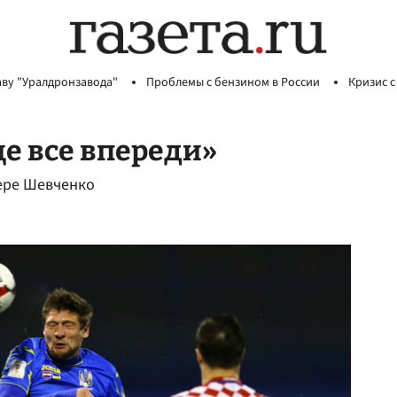
аву "Уралдронзавода"
Проблемы с бензином в России
Кризис с
е все впереди»
ере Шевченко