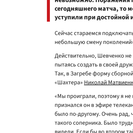
невозможно. Поражения п
сегодняшнего матча, то 
уступили при достойной 
Сейчас стараемся подключать
небольшую смену поколений»
Действительно, Шевченко не 
пытаясь создать в своей дру
Так, в Загребе форму сборно
«Шахтера»
Николай Матвиен
«Мы проиграли, поэтому я не
признался он в эфире телекан
было по-другому. Очень рад,
такого соперника. Было трудн
видели. Если бы во втором тай