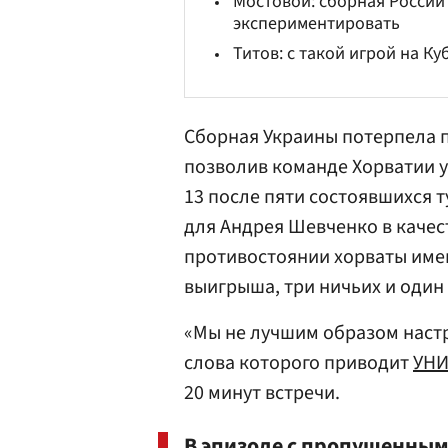
Мостовой: сборная России
экспериментировать
Титов: с такой игрой на К
Сборная Украины потерпела 
позволив команде Хорватии уй
13 после пяти состоявшихся 
для Андрея Шевченко в качес
противостоянии хорваты име
выигрыша, три ничьих и один
«Мы не лучшим образом настр
слова которого приводит
УН
20 минут встречи.
В эпизоде с пропущенны