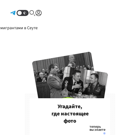
Авторизоваться
 мигрантами в Сеуте
Угадайте,
где настоящее
фото