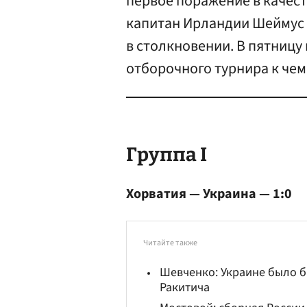
первое поражение в качест
капитан Ирландии Шеймус
в столкновении. В пятницу
отборочного турнира к чем
Группа I
Хорватия — Украина — 1:0
Читайте также
Шевченко: Украине было б
Ракитича