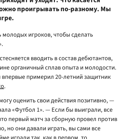
риходят и уходят. Что касается
можно проигрывать по-разному. Мы
игре.
 молодых игроков, чтобы сделать
.
стесняется вводить в состав дебютантов,
жине органичный сплав опыта и молодости.
й впервые примерил 20-летний защитник
ко
.
 могу оценить свои действия позитивно, —
ала «Футбол 1». — Если бы выиграли, все
 что первый матч за сборную провел против
о, но они давали играть, вы сами все
ме играли так, как в первом, то