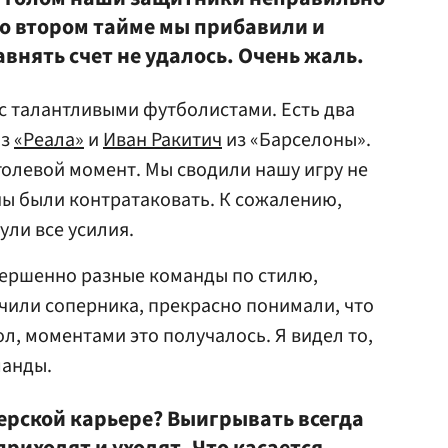
о втором тайме мы прибавили и
авнять счет не удалось. Очень жаль.
с талантливыми футболистами. Есть два
из
«Реала»
и
Иван Ракитич
из «Барселоны».
голевой момент. Мы сводили нашу игру не
ны были контратаковать. К сожалению,
ли все усилия.
вершенно разные команды по стилю,
учили соперника, прекрасно понимали, что
ол, моментами это получалось. Я видел то,
манды.
ерской карьере? Выигрывать всегда